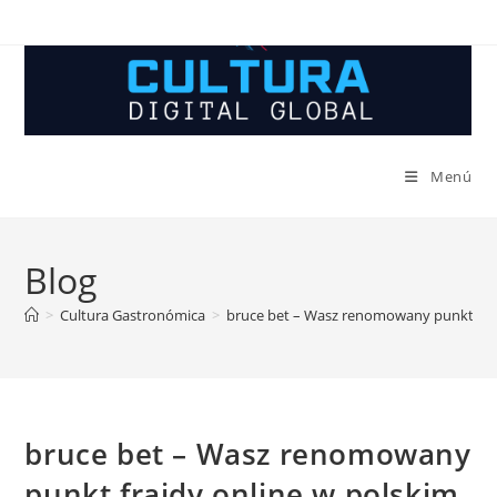
Ir
al
contenido
Menú
Blog
>
Cultura Gastronómica
>
bruce bet – Wasz renomowany punkt fraj
bruce bet – Wasz renomowany
punkt frajdy online w polskim