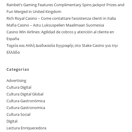
Rainbet’s Gaming Features Complimentary Spins Jackpot Prizes and
Fun Merged in United Kingdom
Rich Royal Casino – Come contattare l’assistenza clienti in Italia
Mafia Casino – Astu Luksuspelien Maailmaan Suomessa
Casino Win Airlines: Agilidad de cobros y atención al cliente en
España
Ταχεία και Απλή Διαδικασία Εγγραφής στο Stake Casino για την
Ελλάδα
Categorias
Advertising
Cultura Digital
Cultura Digital Global
Cultura Gastronómica
Cultura Gastronomica
Cultura Social
Digital
Lectura Enriquecedora