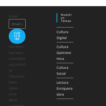
Nuestr
Email
Os
Temas
Cultura
SUB
SCR
Digital
IBE
The form
Cultura
has been
Gastrono
submitted
mica
successful
Cultura
ly!
Social
There has
been
Lectura
some
Enriquece
error
dora
while
submittin