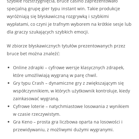
szybkie rozstrzygnięcia, bruce casino zaprezentowało
specjalną grupę gier typu instant win. Takie produkcje
wyróżniają się błyskawiczną rozgrywką i szybkimi
wypłatami, co czyni je trafnym wyborem na krótkie sesje lub
dla graczy szukających szybkich emocji.
W zbiorze błyskawicznych tytułów prezentowanych przez
bruce bet można znaleźć:
Online zdrapki – cyfrowe wersje klasycznych zdrapek,
które umożliwiają wygraną w parę chwil.
Gry typu Crash – dynamiczne gry z zwiększającym się
współczynnikiem, w których użytkownik kontroluje, kiedy
zainkasować wygraną.
Cyfrowe loterie – natychmiastowe losowania z wynikiem
w czasie rzeczywistym.
Gra Keno – prosta gra liczbowa oparta na losowości i
przewidywaniu, z możliwymi dużymi wygranymi.