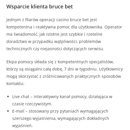
Wsparcie klienta bruce bet
Jednym z filarów operacji casino bruce bet jest
kompetentna i reaktywna pomoc dla użytkownika. Operator
ma świadomość, jak istotne jest szybkie i rzetelne
doradztwo w przypadku wątpliwości, problemów
technicznych czy niejasności dotyczących serwisu.
Ekipa pomocy składa się z kompetentnych specjalistów,
którzy są osiągalni całą dobę, 7 dni w tygodniu. Użytkownicy
mogą skorzystać z zróżnicowanych praktycznych sposobów
kontaktu:
Live chat – interaktywny kanał pomocy, działająca w
czasie rzeczywistym.
E-mail – stosowany przy pytaniach wymagających
szerszego wyjaśnienia, wymagających dokładnych
wyjaśnień.