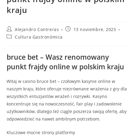
kraju
Autor
Entrada
Alejandro Contreras
13 noviembre, 2025
de
publicada:
Categoría
Cultura Gastronómica
la
de
entrada:
la
entrada:
bruce bet – Wasz renomowany
punkt frajdy online w polskim kraju
Witaj w casino bruce bet – czołowym kasynie online w
naszym kraju, które oferuje niezrównane wrażenia z gry dla
wszystkich entuzjastów wrażeń i rozrywki. Kasyno
koncentruje się na nowoczesność, fair play i zadowolenie
użytkowników, dlatego też ciągle poszerza swoją ofertę, aby
odpowiedzieć na nawet ambitnym potrzebom.
Kluczowe mocne strony platformy