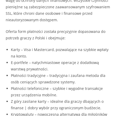
wagę do ochrony danych finansowych. Wszystkie czynności
pieniężne są zabezpieczone zaawansowanym szyfrowaniem
SSL, które chroni dane osobowe i finansowe przed
nieautoryzowanym dostępem.
Oferta form płatności została precyzyjnie dopasowana do
potrzeb graczy z Polski i obejmuje:
Karty – Visa i Mastercard, pozwalające na szybkie wpłaty
na konto.
E-portfele – natychmiastowe operacje z dodatkową
warstwą prywatności.
Płatności tradycyjne – tradycyjna i zaufana metoda dla
osób ceniących sprawdzone systemy.
Płatności telefoniczne – szybkie i wygodne transakcje
przez urządzenia mobilne.
Z góry zasilane karty – idealne dla graczy dbających o
finanse | dobry wybór przy ograniczonym budżecie.
Kryptowaluty – nowoczesna alternatywa dla miłośników