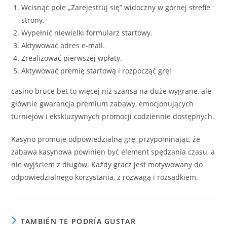
Wcisnąć pole „Zarejestruj się” widoczny w górnej strefie
strony.
Wypełnić niewielki formularz startowy.
Aktywować adres e-mail.
Zrealizować pierwszej wpłaty.
Aktywować premię startową i rozpocząć grę!
casino bruce bet to więcej niż szansa na duże wygrane, ale
głównie gwarancja premium zabawy, emocjonujących
turniejów i ekskluzywnych promocji codziennie dostępnych.
Kasyno promuje odpowiedzialną grę, przypominając, że
zabawa kasynowa powinien być element spędzania czasu, a
nie wyjściem z długów. Każdy gracz jest motywowany do
odpowiedzialnego korzystania, z rozwagą i rozsądkiem.
TAMBIÉN TE PODRÍA GUSTAR