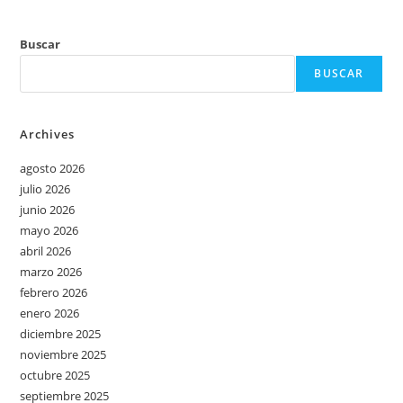
Buscar
BUSCAR
Archives
agosto 2026
julio 2026
junio 2026
mayo 2026
abril 2026
marzo 2026
febrero 2026
enero 2026
diciembre 2025
noviembre 2025
octubre 2025
septiembre 2025