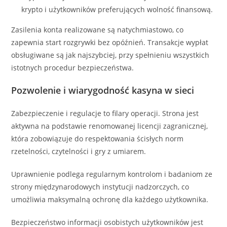
krypto i użytkowników preferujących wolność finansową.
Zasilenia konta realizowane są natychmiastowo, co
zapewnia start rozgrywki bez opóźnień. Transakcje wypłat
obsługiwane są jak najszybciej, przy spełnieniu wszystkich
istotnych procedur bezpieczeństwa.
Pozwolenie i wiarygodność kasyna w sieci
Zabezpieczenie i regulacje to filary operacji. Strona jest
aktywna na podstawie renomowanej licencji zagranicznej,
która zobowiązuje do respektowania ścisłych norm
rzetelności, czytelności i gry z umiarem.
Uprawnienie podlega regularnym kontrolom i badaniom ze
strony międzynarodowych instytucji nadzorczych, co
umożliwia maksymalną ochronę dla każdego użytkownika.
Bezpieczeństwo informacji osobistych użytkowników jest