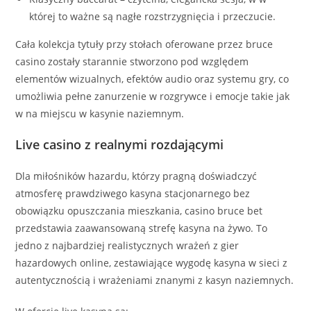
której to ważne są nagłe rozstrzygnięcia i przeczucie.
Cała kolekcja tytuły przy stołach oferowane przez bruce
casino zostały starannie stworzono pod względem
elementów wizualnych, efektów audio oraz systemu gry, co
umożliwia pełne zanurzenie w rozgrywce i emocje takie jak
w na miejscu w kasynie naziemnym.
Live casino z realnymi rozdającymi
Dla miłośników hazardu, którzy pragną doświadczyć
atmosferę prawdziwego kasyna stacjonarnego bez
obowiązku opuszczania mieszkania, casino bruce bet
przedstawia zaawansowaną strefę kasyna na żywo. To
jedno z najbardziej realistycznych wrażeń z gier
hazardowych online, zestawiające wygodę kasyna w sieci z
autentycznością i wrażeniami znanymi z kasyn naziemnych.