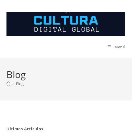
Ir
al
contenido
Menú
Blog
>
Blog
Ultimos Articulos