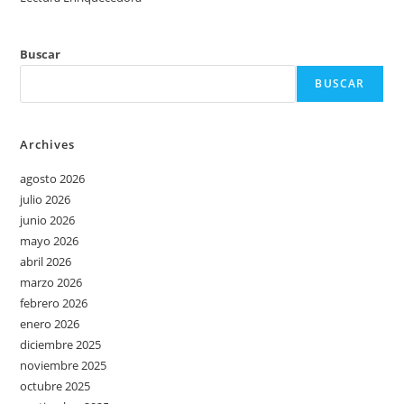
Buscar
BUSCAR
Archives
agosto 2026
julio 2026
junio 2026
mayo 2026
abril 2026
marzo 2026
febrero 2026
enero 2026
diciembre 2025
noviembre 2025
octubre 2025