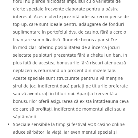
fiorul nu pierde niciodată impulsul cu o varietate de
oferte speciale frecvente elaborate pentru a păstra
interesul. Aceste oferte prezintă adesea recompense de
top-up, care sunt ideale pentru adăugarea de fonduri
suplimentare în portofelul dvs. de cazino, fără a cere o
finanțare semnificativă. Rundele bonus apar și Fre
În mod clar, oferind posibilitatea de a încerca jocuri
selectate pe sloturi prezentate fără a cheltui un ban. În
plus față de acestea, bonusurile fără riscuri atenuează
neplăcerile, returnând un procent din mizele tale.
Aceste speciale sunt structurate pentru a vă menține
șirul de joc, indiferent dacă pariați pe titlurile preferate
sau vă aventurați în titluri noi. Apariția frecventă a
bonusurilor oferă asigurarea că există întotdeauna ceva
de care să profitați, indiferent de momentul zilei sau a
săptămânii.
Speciale sensibile la timp și festival-VOX casino online
aduce sărbători la viață, iar evenimentul special și