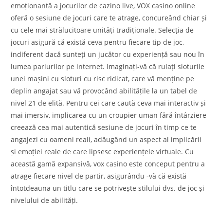
emoționantă a jocurilor de cazino live, VOX casino online
oferă o sesiune de jocuri care te atrage, concureând chiar și
cu cele mai strălucitoare unități tradiționale. Selecția de
jocuri asigură că există ceva pentru fiecare tip de joc,
indiferent dacă sunteți un jucător cu experiență sau nou în
lumea pariurilor pe internet. Imaginați-vă că rulați sloturile
unei mașini cu sloturi cu risc ridicat, care vă menține pe
deplin angajat sau vă provocând abilitățile la un tabel de
nivel 21 de elită. Pentru cei care caută ceva mai interactiv și
mai imersiv, implicarea cu un croupier uman fără întârziere
creează cea mai autentică sesiune de jocuri în timp ce te
angajezi cu oameni reali, adăugând un aspect al implicării
și emoției reale de care lipsesc experiențele virtuale. Cu
această gamă expansivă, vox casino este conceput pentru a
atrage fiecare nivel de partir, asigurându -vă că există
întotdeauna un titlu care se potrivește stilului dvs. de joc și
nivelului de abilități.