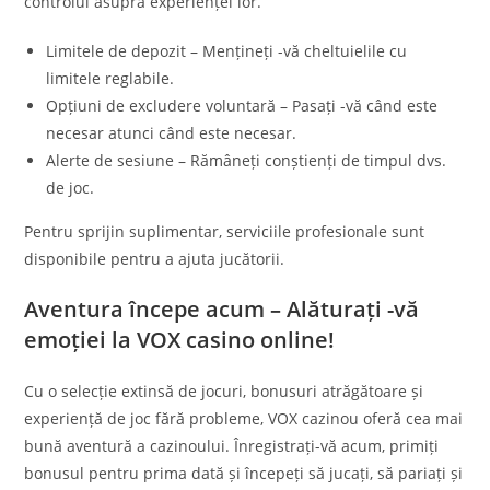
controlul asupra experienței lor.
Limitele de depozit – Mențineți -vă cheltuielile cu
limitele reglabile.
Opțiuni de excludere voluntară – Pasați -vă când este
necesar atunci când este necesar.
Alerte de sesiune – Rămâneți conștienți de timpul dvs.
de joc.
Pentru sprijin suplimentar, serviciile profesionale sunt
disponibile pentru a ajuta jucătorii.
Aventura începe acum – Alăturați -vă
emoției la VOX casino online!
Cu o selecție extinsă de jocuri, bonusuri atrăgătoare și
experiență de joc fără probleme, VOX cazinou oferă cea mai
bună aventură a cazinoului. Înregistrați-vă acum, primiți
bonusul pentru prima dată și începeți să jucați, să pariați și