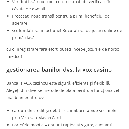
Verificați -vă noul cont cu un e -mail de verificare în
căsuța de e -mail.
Procesați noua tranșă pentru a primi beneficiul de
aderare.
scufundați -vă în acțiune! Bucurați-vă de jocuri online de
primă clasă.
cu o înregistrare fără efort, puteți începe jocurile de noroc
imediat!
gestionarea banilor dvs. la vox casino
Banca la VOX cazinou este sigură, eficientă și flexibilă.
Alegeți din diverse metode de plată pentru a funcționa cel
mai bine pentru dvs.
carduri de credit și debit – schimburi rapide și simple
prin Visa sau MasterCard.
Portofele mobile – opțiuni rapide și sigure, cum ar fi