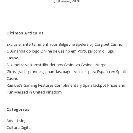
8 mayo, 2026
Ultimos Articulos
Exclusief Entertainment voor Belgische Spelers bij Corgibet Casino
O Amanhã do Jogo Online de Casino em Portugal com o Fugu
Casino
Slik motta velkomsttilbudet hos Casinova Casino i Norge
Giros gratis, grandes ganancias, pagos veloces para España en Spinit
Casino
Rainbet’s Gaming Features Complimentary Spins Jackpot Prizes and
Fun Merged in United Kingdom
Categorias
Advertising
Cultura Digital