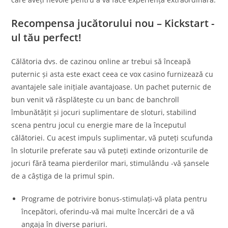
Recompensa jucătorului nou – Kickstart -
ul tău perfect!
Călătoria dvs. de cazinou online ar trebui să înceapă
puternic și asta este exact ceea ce vox casino furnizează cu
avantajele sale inițiale avantajoase. Un pachet puternic de
bun venit vă răsplătește cu un banc de banchroll
îmbunătățit și jocuri suplimentare de sloturi, stabilind
scena pentru jocul cu energie mare de la începutul
călătoriei. Cu acest impuls suplimentar, vă puteți scufunda
în sloturile preferate sau vă puteți extinde orizonturile de
jocuri fără teama pierderilor mari, stimulându -vă șansele
de a câștiga de la primul spin.
Programe de potrivire bonus-stimulați-vă plata pentru
începători, oferindu-vă mai multe încercări de a vă
angaja în diverse pariuri.