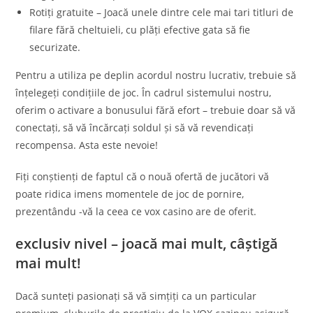
Rotiți gratuite – Joacă unele dintre cele mai tari titluri de
filare fără cheltuieli, cu plăți efective gata să fie
securizate.
Pentru a utiliza pe deplin acordul nostru lucrativ, trebuie să
înțelegeți condițiile de joc. În cadrul sistemului nostru,
oferim o activare a bonusului fără efort – trebuie doar să vă
conectați, să vă încărcați soldul și să vă revendicați
recompensa. Asta este nevoie!
Fiți conștienți de faptul că o nouă ofertă de jucători vă
poate ridica imens momentele de joc de pornire,
prezentându -vă la ceea ce vox casino are de oferit.
exclusiv nivel – joacă mai mult, câștigă
mai mult!
Dacă sunteți pasionați să vă simțiți ca un particular