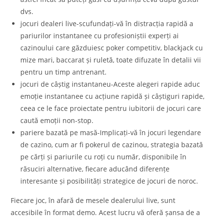
dvs.
jocuri dealeri live-scufundați-vă în distracția rapidă a
pariurilor instantanee cu profesioniștii experți ai
cazinoului care găzduiesc poker competitiv, blackjack cu
mize mari, baccarat și ruletă, toate difuzate în detalii vii
pentru un timp antrenant.
jocuri de câștig instantaneu-Aceste alegeri rapide aduc
emoție instantanee cu acțiune rapidă și câștiguri rapide,
ceea ce le face proiectate pentru iubitorii de jocuri care
caută emoții non-stop.
pariere bazată pe masă-Implicați-vă în jocuri legendare
de cazino, cum ar fi pokerul de cazinou, strategia bazată
pe cărți și pariurile cu roți cu număr, disponibile în
răsuciri alternative, fiecare aducând diferențe
interesante și posibilități strategice de jocuri de noroc.
Fiecare joc, în afară de mesele dealerului live, sunt
accesibile în format demo. Acest lucru vă oferă șansa de a