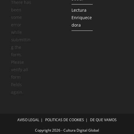
There has
been
Lectura
some
Enriquece
error
dora
while
submittin
g the
form.
Please
verify all
form
fields
again.
AVISO LEGAL
POLITICAS DE COOKIES
DE QUE VAMOS
Copyright 2026 - Cultura Digital Global