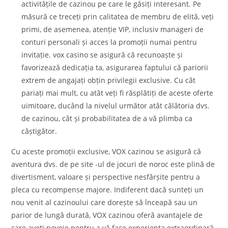
activitățile de cazinou pe care le găsiți interesant. Pe
măsură ce treceți prin calitatea de membru de elită, veți
primi, de asemenea, atenție VIP, inclusiv manageri de
conturi personali și acces la promoții numai pentru
invitație. vox casino se asigură că recunoaște și
favorizează dedicația ta, asigurarea faptului că pariorii
extrem de angajați obțin privilegii exclusive. Cu cât
pariați mai mult, cu atât veți fi răsplătiți de aceste oferte
uimitoare, ducând la nivelul următor atât călătoria dvs.
de cazinou, cât și probabilitatea de a vă plimba ca
câștigător.
Cu aceste promoții exclusive, VOX cazinou se asigură că
aventura dvs. de pe site -ul de jocuri de noroc este plină de
divertisment, valoare și perspective nesfârșite pentru a
pleca cu recompense majore. Indiferent dacă sunteți un
nou venit al cazinoului care dorește să înceapă sau un
parior de lungă durată, VOX cazinou oferă avantajele de
care aveți nevoie pentru a vă face experiența extraordinară.