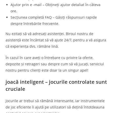
Ajutor prin e -mail – Obțineți ajutor detaliat în câteva
ore.
Secțiunea completă FAQ – Găsiți răspunsuri rapide
despre întrebările frecvente.
Nu ezitați să vă adresați asistenței. Biroul nostru de
asistență este încântat să vă ajute 24/7, pentru a vă asigura
că experiența dvs. rămâne lină.
În cazul în care aveți o întrebare cu privire la oferte,
depozite și retrageri sau despre cum să vă jucați, serviciul
nostru pentru clienți este doar la un singur apel!
joacă inteligent – jocurile controlate sunt
cruciale
jocurile ar trebui să rămână interesante, iar instrumentele
de joc eficiente îi ajută pe utilizatori să dețină întotdeauna