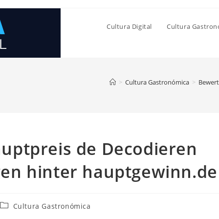
Cultura Digital
Cultura Gastro
>
Cultura Gastronómica
>
Bewert
uptpreis de Decodieren
en hinter hauptgewinn.de
Categoría
Cultura Gastronómica
de