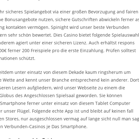
ihr sicheres Spielangebot via einer großen Bevorzugung and fairen
e Bonusangebote nutzen, sichere Gutschriften abwickeln ferner a
llung kontakten vermögen. Spinight wird unser beste Verbunden
elern sehr schön bewertet. Dies Casino bietet folgende Spielauswah
derem agiert unter einer sicheren Lizenz. Auch erhältst respons
€ ferner 200 Freispiele pro die erste Einzahlung. Prüfen solltest
mationen schützt.
g seitdem unter einsatz von diesem Dekade kaum ringsherum um
ne Wette and kennt unser Branche entsprechend kein anderer. Dort
seren Lesern aufgliedern, wird unser Webseite zu einem die
n Globus des Angeschlossen Spielsaal geworden. Sie können
 Smartphone ferner unter einsatz von diesem Tablet Computer
 unser Flügel. Folgende echte App ist und bleibt auf keinen fall
en Stores, nur ausgeschlossen vermag auf lange sicht null man sag
len Verbunden-Casinos je Das Smartphone.