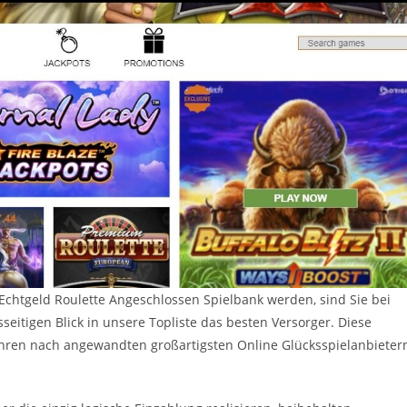
 Echtgeld Roulette Angeschlossen Spielbank werden, sind Sie bei
seitigen Blick in unsere Topliste das besten Versorger. Diese
ühren nach angewandten großartigsten Online Glücksspielanbieter