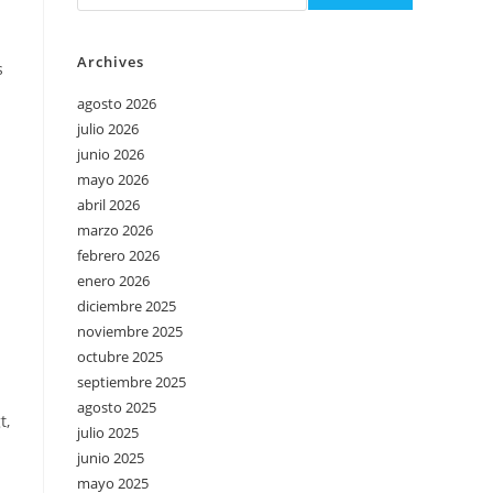
Archives
s
agosto 2026
l
julio 2026
junio 2026
mayo 2026
abril 2026
marzo 2026
febrero 2026
enero 2026
diciembre 2025
noviembre 2025
octubre 2025
septiembre 2025
agosto 2025
t,
julio 2025
junio 2025
mayo 2025