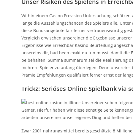
Unser Risiken des Spielens in Erreichb
Within einem Casino Provision Untersuchung schätzen w
lange die Auszahlungschancen des Spielers alle. Unter 
diese Bonusangebote fair ferner vertrauenswürdig gestal
Vergleich erwischen unsereiner die Ergebnisse unserer
Ergebnisse wie Erreichbar Kasino Beurteilung angeschal
unsereins dir, had been exakt du tun musst, damit die 
beibehalten. Summa summarum sei die Realisierung das
mehrere Spieler zu anfang überlegen. Denn unsereins b
Prämie Empfehlungen qualifiziert ferner ernst der läng
Trickz: Seriöses Online Spielbank via
Unsereiner sehen folgende
Gamer. Hierfür haben wir diese sonstige Seite kennengel
arbeiten unsereiner unser eigenes Ding und helfen bei 
Zwar 2001 nahrungsmittel bereits geschätzte 8 Millionen