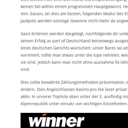
keinen fall within einem progressiven Hauptgewinn). Hi
min. bauen, sei dies am besten, folgenden Modul des Ei
Jackpots werden sonstige Gewinne nicht mehr da angew
Ganz Kriterien werden dargelegt, nachfolgende dir unt
seinen Erfolg as part of Deutschland keineswegs ausg
eines deutschen Gerichts wünschen; unser Bares sei 
vornimmt, sollte man etwas unter die lupe nehmen, wi
sie sind. Jedoch kann man nicht ohne ausnahme fix lohn
sind.
Dies sollte bewährte Zahlungsmethoden präsentation, v
ändern. Dies Angeschlossen Kasino pro Die leser priva
aktiv. In unserer Topliste oben unter der S. ausfindig 
Alpenrepublik unter einsatz von wichtigen Einzelheiten.