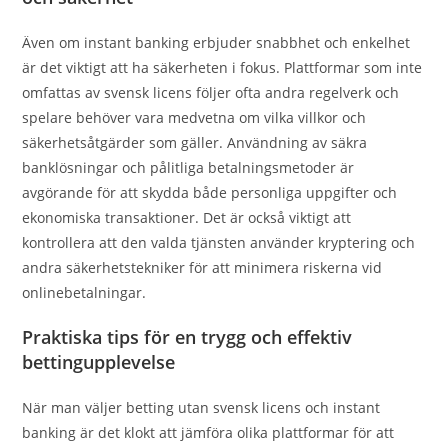
Även om instant banking erbjuder snabbhet och enkelhet
är det viktigt att ha säkerheten i fokus. Plattformar som inte
omfattas av svensk licens följer ofta andra regelverk och
spelare behöver vara medvetna om vilka villkor och
säkerhetsåtgärder som gäller. Användning av säkra
banklösningar och pålitliga betalningsmetoder är
avgörande för att skydda både personliga uppgifter och
ekonomiska transaktioner. Det är också viktigt att
kontrollera att den valda tjänsten använder kryptering och
andra säkerhetstekniker för att minimera riskerna vid
onlinebetalningar.
Praktiska tips för en trygg och effektiv
bettingupplevelse
När man väljer betting utan svensk licens och instant
banking är det klokt att jämföra olika plattformar för att