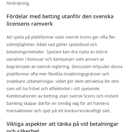
fördröjning.
Fördelar med betting utanför den svenska
licensens ramverk
Att spela på plattformar utan svensk licens ger ofta fler
valmöjligheter, både vad gäller spelutbud och
betalningsmetoder. Spelare kan dra nytta av större
variation i bonusar och kampanjer som annars är
begränsade av svensk reglering. Dessutom erbjuder dessa
plattformar ofta mer flexibla insättningsgränser och
snabbare utbetalningar, vilket gör dem attraktiva för den
som vill ha frihet och effektivitet i sitt spelande.
Kombinationen av betting utan svensk licens och instant
banking skapar därför en smidig väg för att hantera
transaktioner och spel på ett konkurrenskraftigt sätt.
Viktiga aspekter att tänka på vid betalningar
och säkerhet