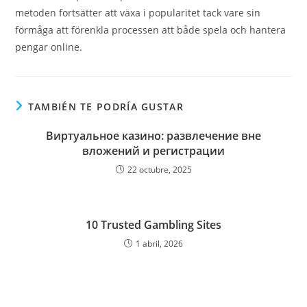
metoden fortsätter att växa i popularitet tack vare sin
förmåga att förenkla processen att både spela och hantera
pengar online.
TAMBIÉN TE PODRÍA GUSTAR
Виртуальное казино: развлечение вне
вложений и регистрации
22 octubre, 2025
10 Trusted Gambling Sites
1 abril, 2026