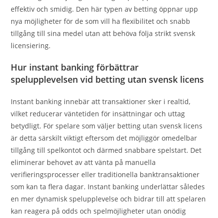
effektiv och smidig. Den här typen av betting öppnar upp
nya möjligheter för de som vill ha flexibilitet och snabb
tillgång till sina medel utan att behöva följa strikt svensk
licensiering.
Hur instant banking förbättrar
spelupplevelsen vid betting utan svensk licens
Instant banking innebär att transaktioner sker i realtid,
vilket reducerar väntetiden för insättningar och uttag
betydligt. För spelare som väljer betting utan svensk licens
är detta särskilt viktigt eftersom det möjliggör omedelbar
tillgång till spelkontot och därmed snabbare spelstart. Det
eliminerar behovet av att vänta på manuella
verifieringsprocesser eller traditionella banktransaktioner
som kan ta flera dagar. Instant banking underlättar således
en mer dynamisk spelupplevelse och bidrar till att spelaren
kan reagera på odds och spelmöjligheter utan onödig