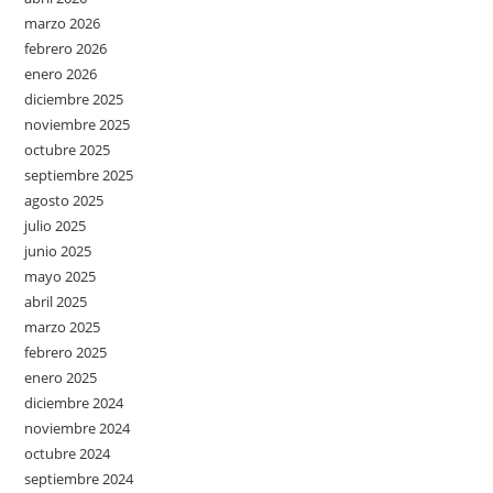
marzo 2026
febrero 2026
enero 2026
diciembre 2025
noviembre 2025
octubre 2025
septiembre 2025
agosto 2025
julio 2025
junio 2025
mayo 2025
abril 2025
marzo 2025
febrero 2025
enero 2025
diciembre 2024
noviembre 2024
octubre 2024
septiembre 2024