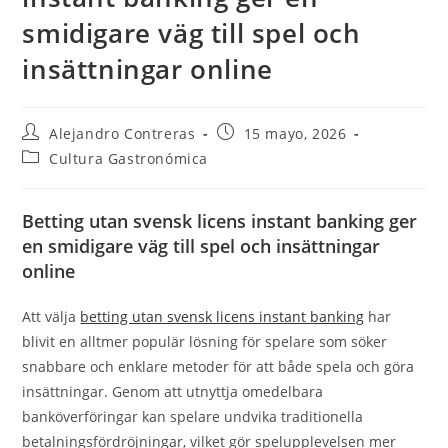
smidigare väg till spel och
insättningar online
Autor
Entrada
Alejandro Contreras
15 mayo, 2026
de
publicada:
Categoría
Cultura Gastronómica
la
de
entrada:
la
entrada:
Betting utan svensk licens instant banking ger
en smidigare väg till spel och insättningar
online
Att välja
betting utan svensk licens instant banking
har
blivit en alltmer populär lösning för spelare som söker
snabbare och enklare metoder för att både spela och göra
insättningar. Genom att utnyttja omedelbara
banköverföringar kan spelare undvika traditionella
betalningsfördröjningar, vilket gör spelupplevelsen mer