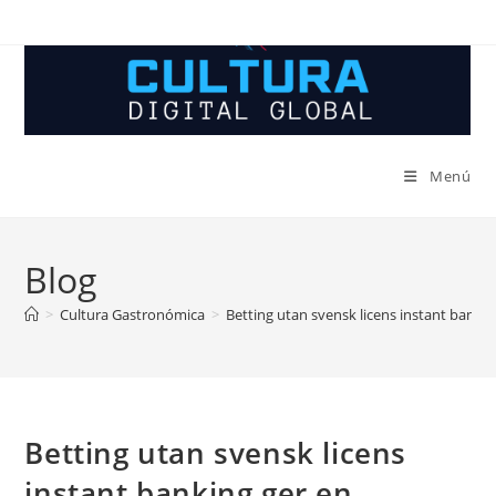
Ir
al
contenido
Menú
Blog
>
Cultura Gastronómica
>
Betting utan svensk licens instant banking
Betting utan svensk licens
instant banking ger en