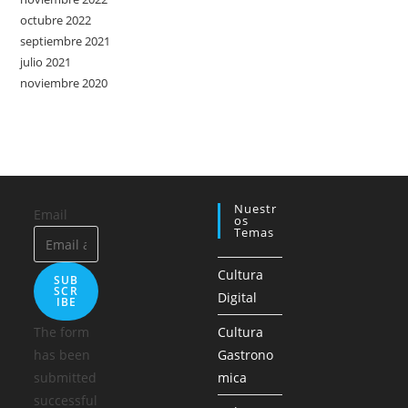
octubre 2022
septiembre 2021
julio 2021
noviembre 2020
Nuestr
Email
Os
Temas
Cultura
SUB
SCR
Digital
IBE
The form
Cultura
has been
Gastrono
submitted
mica
successful