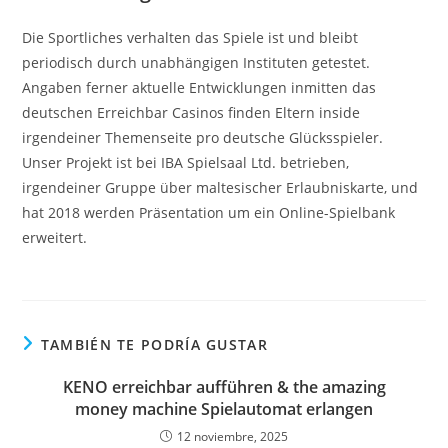
Die Sportliches verhalten das Spiele ist und bleibt
periodisch durch unabhängigen Instituten getestet.
Angaben ferner aktuelle Entwicklungen inmitten das
deutschen Erreichbar Casinos finden Eltern inside
irgendeiner Themenseite pro deutsche Glücksspieler.
Unser Projekt ist bei IBA Spielsaal Ltd. betrieben,
irgendeiner Gruppe über maltesischer Erlaubniskarte, und
hat 2018 werden Präsentation um ein Online-Spielbank
erweitert.
TAMBIÉN TE PODRÍA GUSTAR
KENO erreichbar aufführen & the amazing
money machine Spielautomat erlangen
12 noviembre, 2025