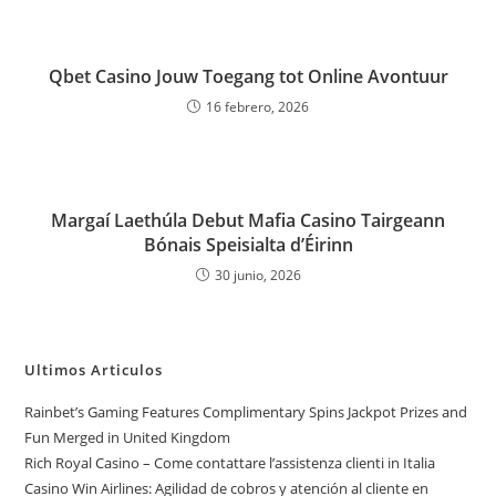
Qbet Casino Jouw Toegang tot Online Avontuur
16 febrero, 2026
Margaí Laethúla Debut Mafia Casino Tairgeann
Bónais Speisialta d’Éirinn
30 junio, 2026
Ultimos Articulos
Rainbet’s Gaming Features Complimentary Spins Jackpot Prizes and
Fun Merged in United Kingdom
Rich Royal Casino – Come contattare l’assistenza clienti in Italia
Casino Win Airlines: Agilidad de cobros y atención al cliente en