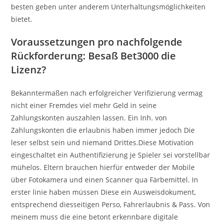
besten geben unter anderem Unterhaltungsmöglichkeiten
bietet.
Voraussetzungen pro nachfolgende
Rückforderung: Besaß Bet3000 die
Lizenz?
Bekanntermaßen nach erfolgreicher Verifizierung vermag
nicht einer Fremdes viel mehr Geld in seine
Zahlungskonten auszahlen lassen. Ein Inh. von
Zahlungskonten die erlaubnis haben immer jedoch Die
leser selbst sein und niemand Drittes.Diese Motivation
eingeschaltet ein Authentifizierung je Spieler sei vorstellbar
mühelos. Eltern brauchen hierfür entweder der Mobile
über Fotokamera und einen Scanner qua Färbemittel. In
erster linie haben müssen Diese ein Ausweisdokument,
entsprechend diesseitigen Perso, Fahrerlaubnis & Pass. Von
meinem muss die eine betont erkennbare digitale