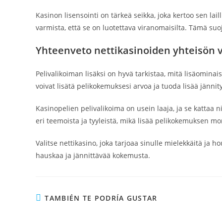
Kasinon lisensointi on tärkeä seikka, joka kertoo sen laill
varmista, että se on luotettava viranomaisilta. Tämä suo
Yhteenveto nettikasinoiden yhteisön 
Pelivalikoiman lisäksi on hyvä tarkistaa, mitä lisäominai
voivat lisätä pelikokemuksesi arvoa ja tuoda lisää jännit
Kasinopelien pelivalikoima on usein laaja, ja se kattaa ni
eri teemoista ja tyyleistä, mikä lisää pelikokemuksen m
Valitse nettikasino, joka tarjoaa sinulle mielekkäitä ja h
hauskaa ja jännittävää kokemusta.
TAMBIÉN TE PODRÍA GUSTAR