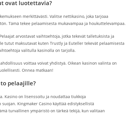
ada:
t ovat luotettavia?
okemukseen merkittävästi. Valitse nettikasino, joka tarjoaa
äristön. Tämä tekee pelaamisesta mukavampaa ja houkuttelevampaa.
aajat arvostavat vaihtoehtoja, jotka tekevät talletuksista ja
ille tutut maksutavat kuten Trustly ja Euteller tekevät pelaamisesta
ihtoehtoja valitulla kasinolla on tarjolla.
ahdollisuus voittaa voivat yhdistyä. Oikean kasinon valinta on
uolellisesti. Onnea matkaan!
o pelaajille?
aa. Kasino on lisenssoitu ja noudattaa tiukkoja
en suojan. Kingmaker Casino käyttää edistyksellistä
ämä turvallinen ympäristö on tärkeä tekijä, kun valitaan