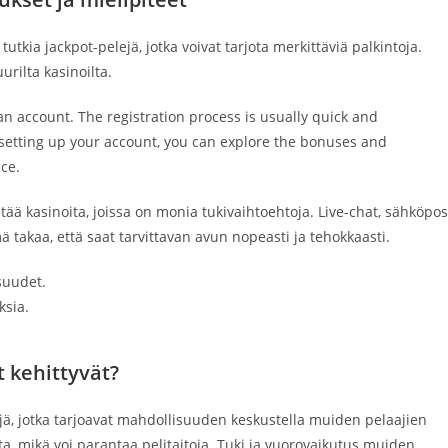
i tutkia jackpot-pelejä, jotka voivat tarjota merkittäviä palkintoja.
urilta kasinoilta.
 an account. The registration process is usually quick and
r setting up your account, you can explore the bonuses and
ce.
ntää kasinoita, joissa on monia tukivaihtoehtoja. Live-chat, sähköpos
mä takaa, että saat tarvittavan avun nopeasti ja tehokkaasti.
suudet.
ksia.
 kehittyvät?
jä, jotka tarjoavat mahdollisuuden keskustella muiden pelaajien
ta, mikä voi parantaa pelitaitoja. Tuki ja vuorovaikutus muiden