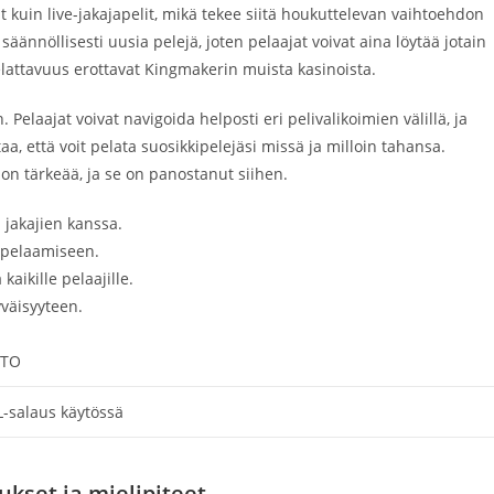
it kuin live-jakajapelit, mikä tekee siitä houkuttelevan vaihtoehdon
säännöllisesti uusia pelejä, joten pelaajat voivat aina löytää jotain
elattavuus erottavat Kingmakerin muista kasinoista.
elaajat voivat navigoida helposti eri pelivalikoimien välillä, ja
aa, että voit pelata suosikkipelejäsi missä ja milloin tahansa.
n tärkeää, ja se on panostanut siihen.
n jakajien kanssa.
a pelaamiseen.
aikille pelaajille.
väisyyteen.
ETO
L-salaus käytössä
kset ja mielipiteet