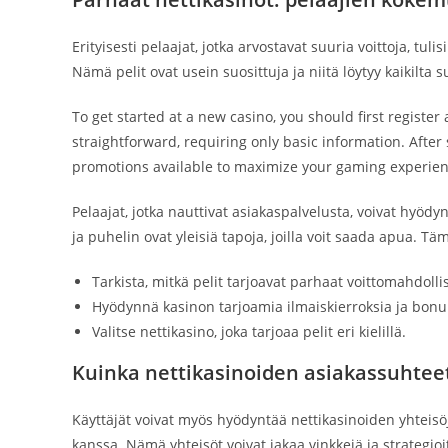
Erityisesti pelaajat, jotka arvostavat suuria voittoja, tulis
Nämä pelit ovat usein suosittuja ja niitä löytyy kaikilta su
To get started at a new casino, you should first register
straightforward, requiring only basic information. Afte
promotions available to maximize your gaming experien
Pelaajat, jotka nauttivat asiakaspalvelusta, voivat hyödy
ja puhelin ovat yleisiä tapoja, joilla voit saada apua. Tä
Tarkista, mitkä pelit tarjoavat parhaat voittomahdolli
Hyödynnä kasinon tarjoamia ilmaiskierroksia ja bonu
Valitse nettikasino, joka tarjoaa pelit eri kielillä.
Kuinka nettikasinoiden asiakassuhteet
Käyttäjät voivat myös hyödyntää nettikasinoiden yhteisö
kanssa. Nämä yhteisöt voivat jakaa vinkkejä ja strategioi