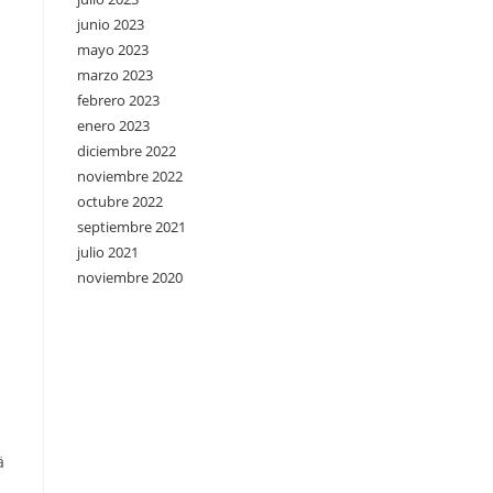
junio 2023
mayo 2023
marzo 2023
febrero 2023
enero 2023
diciembre 2022
noviembre 2022
octubre 2022
septiembre 2021
julio 2021
noviembre 2020
ä