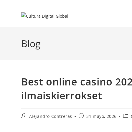
Ir
al
contenido
Blog
Best online casino 202
ilmaiskierrokset
Autor
Entrada
Cate
Alejandro Contreras
31 mayo, 2026
de
publicada:
de
la
la