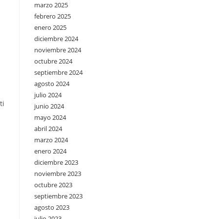
marzo 2025
febrero 2025
enero 2025
diciembre 2024
noviembre 2024
octubre 2024
septiembre 2024
agosto 2024
julio 2024
ti
junio 2024
mayo 2024
abril 2024
marzo 2024
enero 2024
diciembre 2023
noviembre 2023
octubre 2023
septiembre 2023
agosto 2023
julio 2023