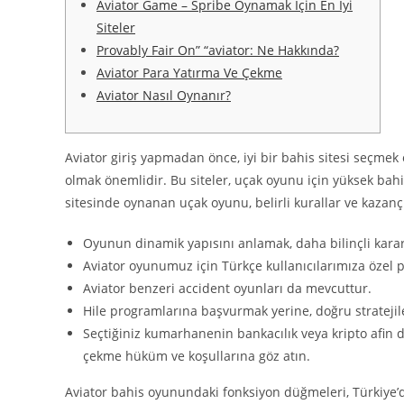
Aviator Game – Spribe Oynamak Için En Iyi
Siteler
Provably Fair On” “aviator: Ne Hakkında?
Aviator Para Yatırma Ve Çekme
Aviator Nasıl Oynanır?
Aviator giriş yapmadan önce, iyi bir bahis sitesi seçmek 
olmak önemlidir. Bu siteler, uçak oyunu için yüksek bah
sitesinde oynanan uçak oyunu, belirli kurallar ve kazanç 
Oyunun dinamik yapısını anlamak, daha bilinçli karar
Aviator oyunumuz için Türkçe kullanıcılarımıza özel
Aviator benzeri accident oyunları da mevcuttur.
Hile programlarına başvurmak yerine, doğru stratejile
Seçtiğiniz kumarhanenin bankacılık veya kripto afin d
çekme hüküm ve koşullarına göz atın.
Aviator bahis oyunundaki fonksiyon düğmeleri, Türkiye’d