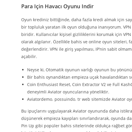
Para Için Havacı Oyunu Indir
Oyun krediniz bittiğinde, daha fazla kredi almak için say
bir topluluk yaratan ilk oyun olduğuna inanıyorum. VPN
biridir. Kullanıcılar kişisel gizliliklerini korumak için
olarak algılanır. Özellikle bahis ve online oyun siteleri, f
değerlendirir. VPN ile giriş yapılması, IP’nin sabit olma
açabilir.
Neyse ki, Otomatik oyunun varlığı oyunun bu yönünü
Bir bahis oynandıktan empieza uçak havalandıktan so
Coin Enthusiast Reset, Coin Extractor V2 ve Full KashO
deneyimli Aviator oyuncularına yöneliktir.
Aviatordemo. possuindo. tr web sitemizde Aviator 
Bu ipuçlarını uygulayarak Aviator oyununda daha istikrarl
düşünerek empieza kayıpları sınırlandırarak, oyunda dah
Pin Up gibi popüler bahis sitelerinde oldukça rağbet gör