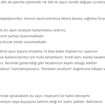
k afin de yatırma işleminde +% 500 ve sayısı sürekli değişen ücretsi
olaylaştırırken, mevcut oyuncularımıza ekstra kazanç sağlama fırsa
bir oyun stratejisi kullanmanızı öneririz.
çevrim şartları bulunmaktadır.
i birçok sitede sunulmaktadır.
undred oyun başına ortalama 10 kata kadar (toplam tur sayısının
kçe kullanıcılarımız için hızla tamamlanır. Kredi kartı, banka havales
niz. Resimde gösterildiği gibi hesabınızın kayıtlı olduğu telefon
olanızı” hatırlamıyorsanız, “Parolamı Unuttum” düğmesine tıklayın 
elerinde oynanabilen bu oyun, heyecanlı bir bahis deneyimi
selişini veya düşüşünü tahmin ettiği bir bahis şeklidir. Bahislerin