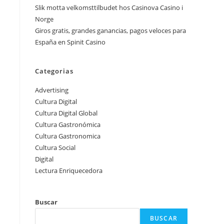
Slik motta velkomsttilbudet hos Casinova Casino i
Norge
Giros gratis, grandes ganancias, pagos veloces para
España en Spinit Casino
Categorias
Advertising
Cultura Digital
Cultura Digital Global
Cultura Gastronómica
Cultura Gastronomica
Cultura Social
Digital
Lectura Enriquecedora
Buscar
BUSCAR