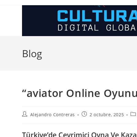
Ir
al
contenido
Blog
“aviator Online Oyunu
Autor
Entrada
Ca
Alejandro Contreras
2 octubre, 2025
de
publicada:
de
la
la
entrada:
en
Türkiye’de Çevrimiçi Oyna Ve Kaz