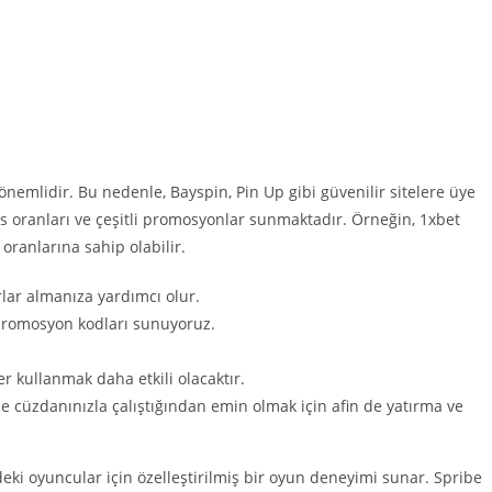
önemlidir. Bu nedenle, Bayspin, Pin Up gibi güvenilir sitelere üye
is oranları ve çeşitli promosyonlar sunmaktadır. Örneğin, 1xbet
oranlarına sahip olabilir.
lar almanıza yardımcı olur.
 promosyon kodları sunuyoruz.
r kullanmak daha etkili olacaktır.
e cüzdanınızla çalıştığından emin olmak için afin de yatırma ve
eki oyuncular için özelleştirilmiş bir oyun deneyimi sunar. Spribe