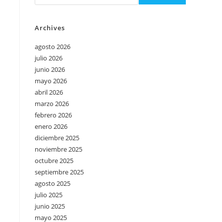
Archives
agosto 2026
julio 2026
junio 2026
mayo 2026
abril 2026
marzo 2026
febrero 2026
enero 2026
diciembre 2025
noviembre 2025
octubre 2025
septiembre 2025
agosto 2025
julio 2025
junio 2025
mayo 2025