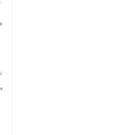
z
tı
i
ve