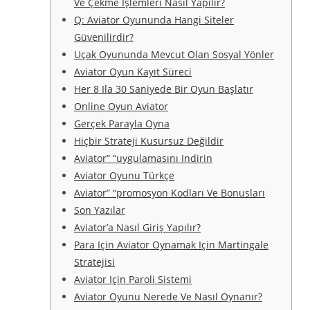
Ve Çekme Işlemleri Nasıl Yapılır?
Q: Aviator Oyununda Hangi Siteler
Güvenilirdir?
Uçak Oyununda Mevcut Olan Sosyal Yönler
Aviator Oyun Kayıt Süreci
Her 8 Ila 30 Saniyede Bir Oyun Başlatır
Online Oyun Aviator
Gerçek Parayla Oyna
Hiçbir Strateji Kusursuz Değildir
Aviator” “uygulamasını Indirin
Aviator Oyunu Türkçe
Aviator” “promosyon Kodları Ve Bonusları
Son Yazılar
Aviator’a Nasıl Giriş Yapılır?
Para Için Aviator Oynamak Için Martingale
Stratejisi
Aviator Için Paroli Sistemi
Aviator Oyunu Nerede Ve Nasıl Oynanır?