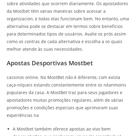
sobre atividades que ocorrem diariamente. Os apostadores
da Mostbet têm várias maneiras sobre acessar a
organizacion, e todas elas funcionam bem. No entanto, uma
alternativa pode se destacar em termos sobre benefícios
para determinados tipos de usuários. Avalie os prós assim
como os contras de cada alternativa e escolha a os quais
melhor atende às suas necessidades.
Apostas Desportivas Mostbet
cassinos online. No MostBet não é diferente, com exista
caça-níqueis estando constantemente entre os néanmoins
populares da casa. A MostBet traz para seus jogadores e
apostadores muitas promoções regulares, além de várias
promoções e condições especiais que aprimoram suas
experiências na
A Mostbet também oferece apostas ao vivo bem