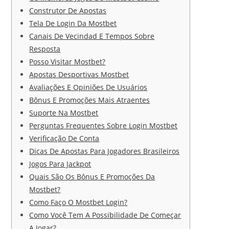
Construtor De Apostas
Tela De Login Da Mostbet
Canais De Vecindad E Tempos Sobre
Resposta
Posso Visitar Mostbet?
Apostas Desportivas Mostbet
Avaliações E Opiniões De Usuários
Bônus E Promoções Mais Atraentes
Suporte Na Mostbet
Perguntas Frequentes Sobre Login Mostbet
Verificação De Conta
Dicas De Apostas Para Jogadores Brasileiros
Jogos Para Jackpot
Quais São Os Bônus E Promoções Da
Mostbet?
Como Faço O Mostbet Login?
Como Você Tem A Possibilidade De Começar
A Jogar?