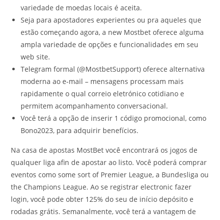
variedade de moedas locais é aceita.
Seja para apostadores experientes ou pra aqueles que
estão começando agora, a new Mostbet oferece alguma
ampla variedade de opções e funcionalidades em seu
web site.
Telegram formal (@MostbetSupport) oferece alternativa
moderna ao e-mail – mensagens processam mais
rapidamente o qual correio eletrónico cotidiano e
permitem acompanhamento conversacional.
Você terá a opção de inserir 1 código promocional, como
Bono2023, para adquirir benefícios.
Na casa de apostas MostBet você encontrará os jogos de
qualquer liga afin de apostar ao listo. Você poderá comprar
eventos como some sort of Premier League, a Bundesliga ou
the Champions League. Ao se registrar electronic fazer
login, você pode obter 125% do seu de início depósito e
rodadas grátis. Semanalmente, você terá a vantagem de