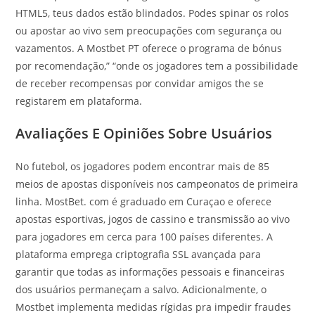
HTML5, teus dados estão blindados. Podes spinar os rolos
ou apostar ao vivo sem preocupações com segurança ou
vazamentos. A Mostbet PT oferece o programa de bónus
por recomendação,” “onde os jogadores tem a possibilidade
de receber recompensas por convidar amigos the se
registarem em plataforma.
Avaliações E Opiniões Sobre Usuários
No futebol, os jogadores podem encontrar mais de 85
meios de apostas disponíveis nos campeonatos de primeira
linha. MostBet. com é graduado em Curaçao e oferece
apostas esportivas, jogos de cassino e transmissão ao vivo
para jogadores em cerca para 100 países diferentes. A
plataforma emprega criptografia SSL avançada para
garantir que todas as informações pessoais e financeiras
dos usuários permaneçam a salvo. Adicionalmente, o
Mostbet implementa medidas rígidas pra impedir fraudes