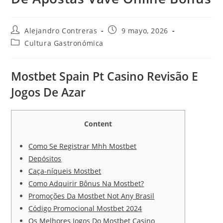
Autor
Entrada
Alejandro Contreras
9 mayo, 2026
de
publicada:
Categoría
Cultura Gastronómica
la
de
entrada:
la
entrada:
Mostbet Spain Pt Casino Revisão E
Jogos De Azar
Content
Como Se Registrar Mhh Mostbet
Depósitos
Caça-níqueis Mostbet
Como Adquirir Bônus Na Mostbet?
Promoções Da Mostbet Not Any Brasil
Código Promocional Mostbet 2024
Os Melhores Jogos Do Mostbet Casino