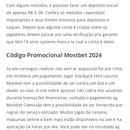
Com alguns métodos, é possível fazer um depósito inicial
de apenas R$ 3, 00. Confira os métodos cependant
importantes e teus limites mínimos para depósitos e
saques. Depois que alguma conta é criada, todos os
jogadores devem passar por uma verificação pra garantir
que têm 18 anos systems mais e la cual a conta é deles.
Código Promocional Mostbet 2024
Se ele conseguir realizar isto sem är anpassad för por cima,
ele receberá um pagamento. Jogar blackjack zero cassino
Mostbet tem a possibilidade de ser contra um bot e um
dealer ao vivo. O site sobre apostas não cobra dos usuários
durante transações financeiras, contudo o pagamento ag
Mostbet Comissão tem a possibilidade de ser fornecido por
regras do serviço utilizado. Muitos jogos de cassino,
máquinas online e bem mais estão disponíveis no site e na
aplicação 24 horas por dia. Você pode dar no resultado ag