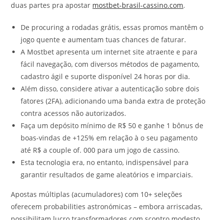
duas partes pra apostar
mostbet-brasil-cassino.com
.
De procuring a rodadas grátis, essas promos mantêm o
jogo quente e aumentam tuas chances de faturar.
A Mostbet apresenta um internet site atraente e para
fácil navegação, com diversos métodos de pagamento,
cadastro ágil e suporte disponível 24 horas por dia.
Além disso, considere ativar a autenticação sobre dois
fatores (2FA), adicionando uma banda extra de proteção
contra acessos não autorizados.
Faça um depósito mínimo de R$ 50 e ganhe 1 bônus de
boas-vindas de +125% em relação à o seu pagamento
até R$ a couple of. 000 para um jogo de cassino.
Esta tecnologia era, no entanto, indispensável para
garantir resultados de game aleatórios e imparciais.
Apostas múltiplas (acumuladores) com 10+ seleções
oferecem probabilities astronómicas – embora arriscadas,
possibilitam lucro transformadores com scontro modesto.