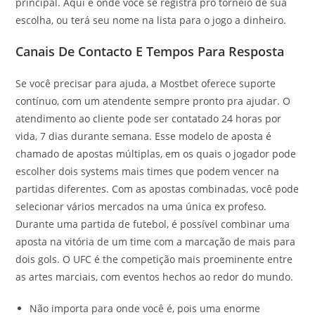
principal. Aqui é onde você se registra pro torneio de sua
escolha, ou terá seu nome na lista para o jogo a dinheiro.
Canais De Contacto E Tempos Para Resposta
Se você precisar para ajuda, a Mostbet oferece suporte
contínuo, com um atendente sempre pronto pra ajudar. O
atendimento ao cliente pode ser contatado 24 horas por
vida, 7 dias durante semana. Esse modelo de aposta é
chamado de apostas múltiplas, em os quais o jogador pode
escolher dois systems mais times que podem vencer na
partidas diferentes. Com as apostas combinadas, você pode
selecionar vários mercados na uma única ex profeso.
Durante uma partida de futebol, é possível combinar uma
aposta na vitória de um time com a marcação de mais para
dois gols. O UFC é the competição mais proeminente entre
as artes marciais, com eventos hechos ao redor do mundo.
Não importa para onde você é, pois uma enorme