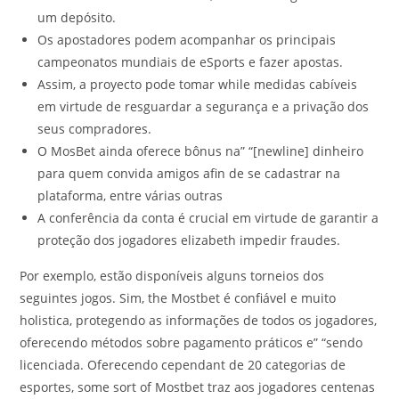
um depósito.
Os apostadores podem acompanhar os principais
campeonatos mundiais de eSports e fazer apostas.
Assim, a proyecto pode tomar while medidas cabíveis
em virtude de resguardar a segurança e a privação dos
seus compradores.
O MosBet ainda oferece bônus na” “[newline] dinheiro
para quem convida amigos afin de se cadastrar na
plataforma, entre várias outras
A conferência da conta é crucial em virtude de garantir a
proteção dos jogadores elizabeth impedir fraudes.
Por exemplo, estão disponíveis alguns torneios dos
seguintes jogos. Sim, the Mostbet é confiável e muito
holistica, protegendo as informações de todos os jogadores,
oferecendo métodos sobre pagamento práticos e” “sendo
licenciada. Oferecendo cependant de 20 categorias de
esportes, some sort of Mostbet traz aos jogadores centenas