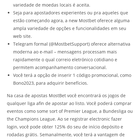
variedade de moedas locais é aceita.
Seja para apostadores experientes ou pra aqueles que
estão começando agora, a new Mostbet oferece alguma
ampla variedade de opções e funcionalidades em seu
web site.
Telegram formal (@MostbetSupport) oferece alternativa
moderna ao e-mail – mensagens processam mais
rapidamente o qual correio eletrónico cotidiano e
permitem acompanhamento conversacional.
Você terá a opção de inserir 1 código promocional, como
Bono2023, para adquirir benefícios.
Na casa de apostas MostBet você encontrará os jogos de
qualquer liga afin de apostar ao listo. Você poderá comprar
eventos como some sort of Premier League, a Bundesliga ou
the Champions League. Ao se registrar electronic fazer
login, você pode obter 125% do seu de início depósito e
rodadas grátis. Semanalmente, você terá a vantagem de