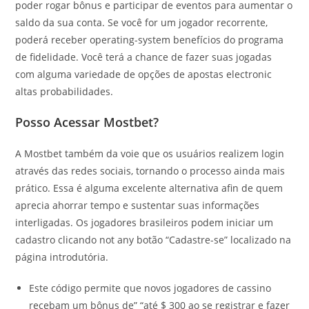
poder rogar bônus e participar de eventos para aumentar o
saldo da sua conta. Se você for um jogador recorrente,
poderá receber operating-system benefícios do programa
de fidelidade. Você terá a chance de fazer suas jogadas
com alguma variedade de opções de apostas electronic
altas probabilidades.
Posso Acessar Mostbet?
A Mostbet também da voie que os usuários realizem login
através das redes sociais, tornando o processo ainda mais
prático. Essa é alguma excelente alternativa afin de quem
aprecia ahorrar tempo e sustentar suas informações
interligadas. Os jogadores brasileiros podem iniciar um
cadastro clicando not any botão “Cadastre-se” localizado na
página introdutória.
Este código permite que novos jogadores de cassino
recebam um bônus de” “até $ 300 ao se registrar e fazer