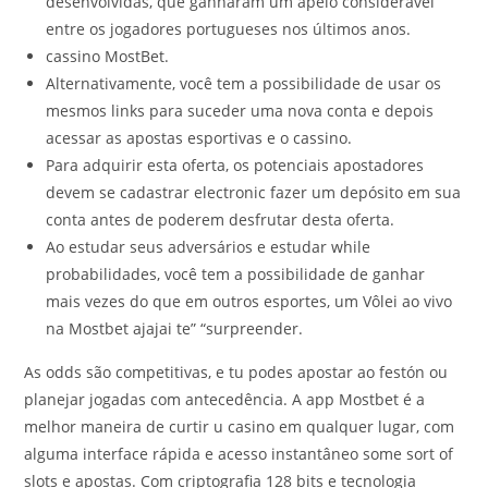
desenvolvidas, que ganharam um apelo considerável
entre os jogadores portugueses nos últimos anos.
cassino MostBet.
Alternativamente, você tem a possibilidade de usar os
mesmos links para suceder uma nova conta e depois
acessar as apostas esportivas e o cassino.
Para adquirir esta oferta, os potenciais apostadores
devem se cadastrar electronic fazer um depósito em sua
conta antes de poderem desfrutar desta oferta.
Ao estudar seus adversários e estudar while
probabilidades, você tem a possibilidade de ganhar
mais vezes do que em outros esportes, um Vôlei ao vivo
na Mostbet ajajai te” “surpreender.
As odds são competitivas, e tu podes apostar ao festón ou
planejar jogadas com antecedência. A app Mostbet é a
melhor maneira de curtir u casino em qualquer lugar, com
alguma interface rápida e acesso instantâneo some sort of
slots e apostas. Com criptografia 128 bits e tecnologia