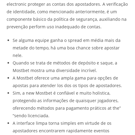
electronic proteger as contas dos apostadores. A verificação
de identidade, como mencionado anteriormente, é um
componente básico da política de segurança, auxiliando na
prevenção perform uso inadequado de contas.
Se alguma equipe ganha o spread em média mais da
metade do tempo, há uma boa chance sobre apostar
nele.
Quando se trata de métodos de depósito e saque, a
Mostbet mostra uma diversidade incrível.
A Mostbet oferece uma ampla gama para opções de
apostas para atender los dos os tipos de apostadores.
Sim, a new Mostbet é confiável e muito holistica,
protegendo as informações de quaisquer jogadores,
oferecendo métodos para pagamento práticos at the”
“sendo licenciada.
A interface limpa torna simples em virtude de os
apostadores encontrarem rapidamente eventos