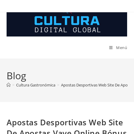
Ir
al
contenido
Menú
Blog
>
Cultura Gastronómica
>
Apostas Desportivas Web Site De Aposta
Apostas Desportivas Web Site
De Apostas Vave Online Bónus