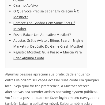
Cassino Ao Vivo
O Que Você Precisa Saber Em Relação À O
Mostbet?
Comece The Ganhar Com Some Sort Of
Mostbet
Posso Baixar Um Aplicativo Mostbet?
Apostas Grátis Aviator: Bônus Search Engine
Marketing Depósito Do Game Crash Mostbet
Registro Mostbet: Guia Passo A Marcia Para
Criar Alguma Conta
Algumas pessoas apreciam sua praticidade enquanto
outras valorizam ser capaz acessar suas conta em qualquer
local. Seja qual for the preferência, a Mostbet oferece
alternativas pra atender ambos operating system públicos.
Você tem a possibilidade de fazer login em seu navegador e
também baixar o aplicativo móvel. Saiba também sobre