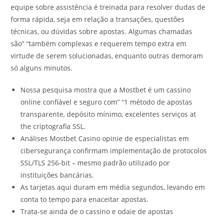
equipe sobre assistência é treinada para resolver dudas de
forma rápida, seja em relação a transações, questões
técnicas, ou dúvidas sobre apostas. Algumas chamadas
são” “também complexas e requerem tempo extra em
virtude de serem solucionadas, enquanto outras demoram
só alguns minutos.
Nossa pesquisa mostra que a Mostbet é um cassino
online confiável e seguro com” “1 método de apostas
transparente, depósito mínimo, excelentes serviços at
the criptografia SSL.
Análises Mostbet Casino opinie de especialistas em
cibersegurança confirmam implementação de protocolos
SSL/TLS 256-bit – mesmo padrão utilizado por
instituições bancárias.
As tarjetas aqui duram em média segundos, levando em
conta to tempo para enaceitar apostas.
Trata-se ainda de o cassino e odaie de apostas