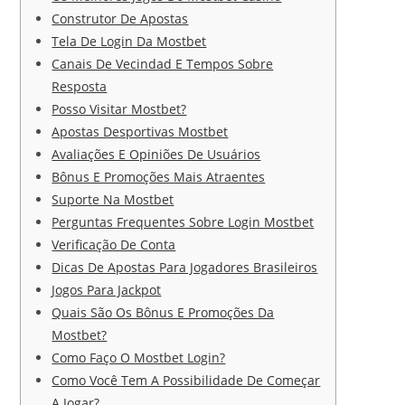
Construtor De Apostas
Tela De Login Da Mostbet
Canais De Vecindad E Tempos Sobre
Resposta
Posso Visitar Mostbet?
Apostas Desportivas Mostbet
Avaliações E Opiniões De Usuários
Bônus E Promoções Mais Atraentes
Suporte Na Mostbet
Perguntas Frequentes Sobre Login Mostbet
Verificação De Conta
Dicas De Apostas Para Jogadores Brasileiros
Jogos Para Jackpot
Quais São Os Bônus E Promoções Da
Mostbet?
Como Faço O Mostbet Login?
Como Você Tem A Possibilidade De Começar
A Jogar?