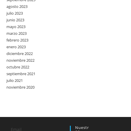
agosto 2023
julio 2023
junio 2023
mayo 2023
marzo 2023
febrero 2023
enero 2023
diciembre 2022
noviembre 2022
octubre 2022
septiembre 2021
julio 2021
noviembre 2020
Nuestr
Email