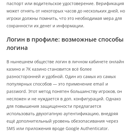
паспорт или водительское удостоверение. Верификация
может отнять от некоторых часов до нескольких дней, но
игроки должны помнить, что это необходимая мера для
сохранности их денег и информации.
Логин в профиле: возможные способы
логина
В нынешнем обществе логин в личном кабинете онлайн
казино и 7К казино становится всё более
разносторонней и удобной. Один из самых из самых
популярных способов — это применение email и
password. Этот метод понятен большинству игроков, он
несложен и не нуждается в доп. конфигураций. Однако
для повышения защищенности предлагается
использовать двухэтапную аутентификацию, внедряя
ещё дополнительный уровень обезопасивания через
SMS или приложения вроде Google Authenticator.