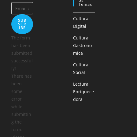
Os
Temas
Cultura
SUB
SCR
Digital
IBE
The form
Cultura
has been
Gastrono
submitted
mica
successful
Cultura
ly!
Social
There has
been
Lectura
some
Enriquece
error
dora
while
submittin
g the
form.