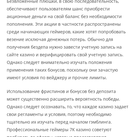
Безвложенные плюшки, в свою последовательность,
обеспечивают пользователям шанс приобрести
акционные деньги на свой баланс без необходимости
пополнения. Эти акции в частности распространены
среди начинающих геймеров, какие хотят попробовать
везение исключая денежных потерь. Обычно для
получения бездепа нужно завести учетную запись на
сайте казино и верифицировать свой учетную запись.
Однако следует внимательно изучать положения
применения таких бонусов, поскольку они зачастую
имеют условия по вейджеру и прочие лимиты.
Использование фриспинов и бонусов без депозита
может существенно расширить вероятность победы.
Однако следует осознавать, то, что каждое казино задает
свои регламенты и условия, поэтому необходимо
тщательно их изучать перед началом гэмблинга.
Профессиональные геймеры 7К казино советуют