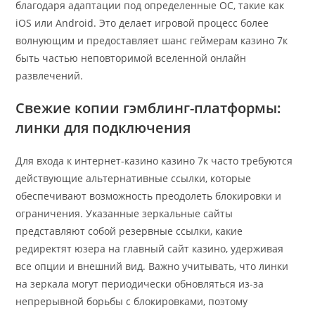
благодаря адаптации под определенные ОС, такие как
iOS или Android. Это делает игровой процесс более
волнующим и предоставляет шанс геймерам казино 7к
быть частью неповторимой вселенной онлайн
развлечений.
Свежие копии гэмблинг-платформы:
линки для подключения
Для входа к интернет-казино казино 7к часто требуются
действующие альтернативные ссылки, которые
обеспечивают возможность преодолеть блокировки и
ограничения. Указанные зеркальные сайты
представляют собой резервные ссылки, какие
редиректят юзера на главный сайт казино, удерживая
все опции и внешний вид. Важно учитывать, что линки
на зеркала могут периодически обновляться из-за
непрерывной борьбы с блокировками, поэтому