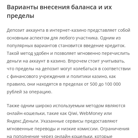
Варианты внесения баланса и их
пределы
Депозит аккаунта в интернет-казино представляет собой
основным аспектом для любого участника. Одним из
популярных вариантов становится введение кредиток.
Такой метод удобен и позволяет мгновенно перечислить
деньги на аккаунт в казино. Впрочем стоит учитывать,
что пределы на депозит могут колебаться в соответствии
с финансового учреждения и политики казино, как
правило, они находятся в пределах от 500 до 100 000
рублей за операцию.
Также одним широко используемым методом являются
онлайн-кошельки, такие как Qiwi, WebMoney или
Яндекс.Деньги. Указанные сервисы предоставляют
мгновенные переводы и низкие комиссии. Ограничения
на пополнение через онлайн-кошельки, которые