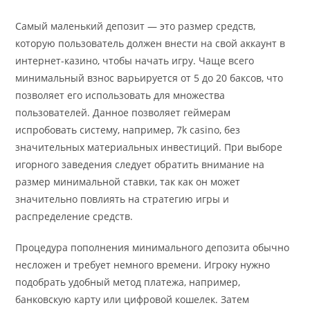
Самый маленький депозит — это размер средств,
которую пользователь должен внести на свой аккаунт в
интернет-казино, чтобы начать игру. Чаще всего
минимальный взнос варьируется от 5 до 20 баксов, что
позволяет его использовать для множества
пользователей. Данное позволяет геймерам
испробовать систему, например, 7k casino, без
значительных материальных инвестиций. При выборе
игорного заведения следует обратить внимание на
размер минимальной ставки, так как он может
значительно повлиять на стратегию игры и
распределение средств.
Процедура пополнения минимального депозита обычно
несложен и требует немного времени. Игроку нужно
подобрать удобный метод платежа, например,
банковскую карту или цифровой кошелек. Затем