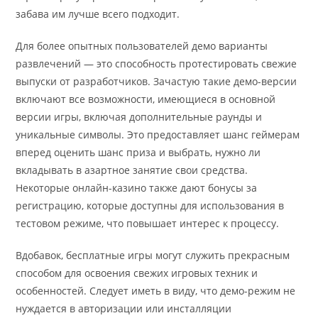
забава им лучше всего подходит.
Для более опытных пользователей демо варианты
развлечений — это способность протестировать свежие
выпуски от разработчиков. Зачастую такие демо-версии
включают все возможности, имеющиеся в основной
версии игры, включая дополнительные раунды и
уникальные символы. Это предоставляет шанс геймерам
вперед оценить шанс приза и выбрать, нужно ли
вкладывать в азартное занятие свои средства.
Некоторые онлайн-казино также дают бонусы за
регистрацию, которые доступны для использования в
тестовом режиме, что повышает интерес к процессу.
Вдобавок, бесплатные игры могут служить прекрасным
способом для освоения свежих игровых техник и
особенностей. Следует иметь в виду, что демо-режим не
нуждается в авторизации или инсталляции