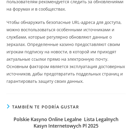
пользователям рекомендуется следить за обновлениями
на форумах и в сообществах.
Чтобы обнаружить безопасные URL-адреса для доступа,
можно воспользоваться особенными источниками и
службами, которые регулярно обновляют данные о
зеркалах. Определенные казино предоставляют своим
игрокам подписку на новости, в которой им приходят
актуальные ссылки прямо на электронную почту.
Основным фактором является эксплуатация достоверных
источников, дабы предотвратить поддельных страниц и
гарантировать защиту своих данных.
TAMBIÉN TE PODRÍA GUSTAR
Polskie Kasyno Online Legalne ️ Lista Legalnych
Kasyn Internetowych Pl 2025