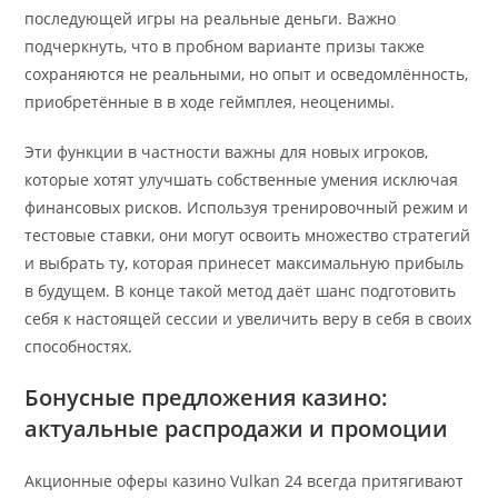
последующей игры на реальные деньги. Важно
подчеркнуть, что в пробном варианте призы также
сохраняются не реальными, но опыт и осведомлённость,
приобретённые в в ходе геймплея, неоценимы.
Эти функции в частности важны для новых игроков,
которые хотят улучшать собственные умения исключая
финансовых рисков. Используя тренировочный режим и
тестовые ставки, они могут освоить множество стратегий
и выбрать ту, которая принесет максимальную прибыль
в будущем. В конце такой метод даёт шанс подготовить
себя к настоящей сессии и увеличить веру в себя в своих
способностях.
Бонусные предложения казино:
актуальные распродажи и промоции
Акционные оферы казино Vulkan 24 всегда притягивают