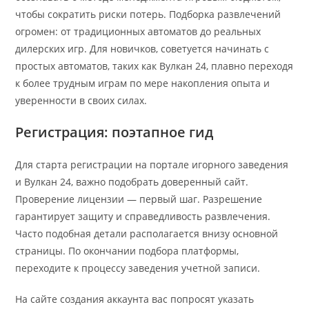
чтобы сократить риски потерь. Подборка развлечений
огромен: от традиционных автоматов до реальных
дилерских игр. Для новичков, советуется начинать с
простых автоматов, таких как Вулкан 24, плавно переходя
к более трудным играм по мере накопления опыта и
уверенности в своих силах.
Регистрация: поэтапное гид
Для старта регистрации на портале игорного заведения
и Вулкан 24, важно подобрать доверенный сайт.
Проверение лицензии — первый шаг. Разрешение
гарантирует защиту и справедливость развлечения.
Часто подобная детали располагается внизу основной
страницы. По окончании подбора платформы,
переходите к процессу заведения учетной записи.
На сайте создания аккаунта вас попросят указать