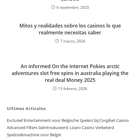
6 noviembre, 2025
Mitos y realidades sobre los casinos lo que
realmente necesitas saber
7 marzo, 2026
An informed On the internet Pokies arctic
adventures slot free spins in australia playing the
real deal Money 2025
13 febrero, 2026
Ultimos Articulos
Exclusief Entertainment voor Belgische Spelers bij Corgibet Casino
Advanced Filters Geïntroduceerd: Lizaro Casino Verbeterd
Spelzoekmachine voor België