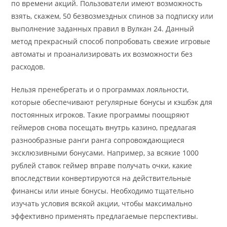
по времени акций. Пользователи имеют возможность
взять, скажем, 50 безвозмездных спинов за подписку или
выполнение заданных правил в Вулкан 24. Данный
метод прекрасный способ попробовать свежие игровые
автоматы и проанализировать их возможности без
расходов.
Нельзя пренебрегать и о программах лояльности,
которые обеспечивают регулярные бонусы и кэшбэк для
постоянных игроков. Такие программы поощряют
геймеров снова посещать внутрь казино, предлагая
разнообразные ранги ранга сопровождающиеся
эксклюзивными бонусами. Например, за всякие 1000
рублей ставок геймер вправе получать очки, какие
впоследствии конвертируются на действительные
финансы или иные бонусы. Необходимо тщательно
изучать условия всякой акции, чтобы максимально
эффективно применять предлагаемые перспективы.