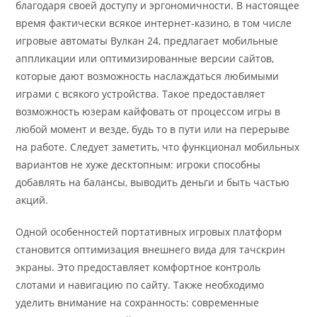
благодаря своей доступу и эргономичности. В настоящее
время фактически всякое интернет-казино, в том числе
игровые автоматы Вулкан 24, предлагает мобильные
аппликации или оптимизированные версии сайтов,
которые дают возможность наслаждаться любимыми
играми с всякого устройства. Такое предоставляет
возможность юзерам кайфовать от процессом игры в
любой момент и везде, будь то в пути или на перерыве
на работе. Следует заметить, что функционал мобильных
вариантов не хуже десктопным: игроки способны
добавлять на балансы, выводить деньги и быть частью
акций.
Одной особенностей портативных игровых платформ
становится оптимизация внешнего вида для тачскрин
экраны. Это предоставляет комфортное контроль
слотами и навигацию по сайту. Также необходимо
уделить внимание на сохранность: современные