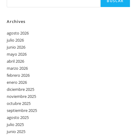
BUSCAR
Archives
agosto 2026
julio 2026
junio 2026
mayo 2026
abril 2026
marzo 2026
febrero 2026
enero 2026
diciembre 2025
noviembre 2025
octubre 2025
septiembre 2025
agosto 2025
julio 2025
junio 2025