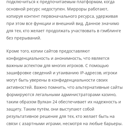
подключиться к предпочитаемым платформам, когда
основной ресурс недоступен. Мирроры работают,
копируя контент первоначального ресурса, удерживая
при этом все функции и внешний вид. Данное значимо
для тех, кто желает продолжать участвовать в гэмблинге
без прерываний.
Кроме того, копии сайтов предоставляют
конфиденциальность и анонимность, что является
важным аспектом для многих игроков. С помощью
зашифровке сведений и утаиванию IP-адресов, игроки
могут быть уверены в конфиденциальности своих
активностей. Важно помнить, что альтернативные сайты
формируются легальными администраторами казино,
таким образом Вулкан 24 обеспечивает их надежность и
защиту. Таким путём, они выступают собой
результативное решение для тех, кто желает быть на
связи с азартными играми, несмотря на любые барьеры.