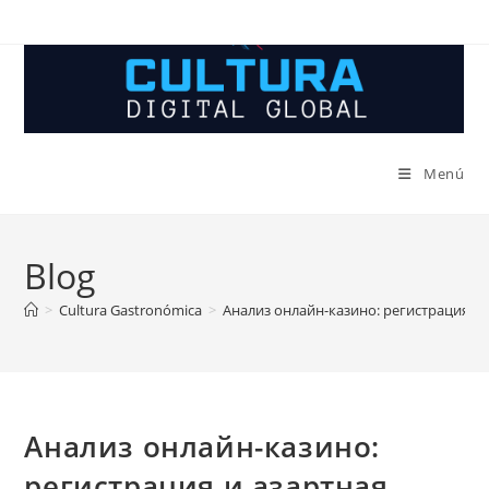
Ir
al
contenido
Menú
Blog
>
Cultura Gastronómica
>
Анализ онлайн-казино: регистрация и 
Анализ онлайн-казино:
регистрация и азартная