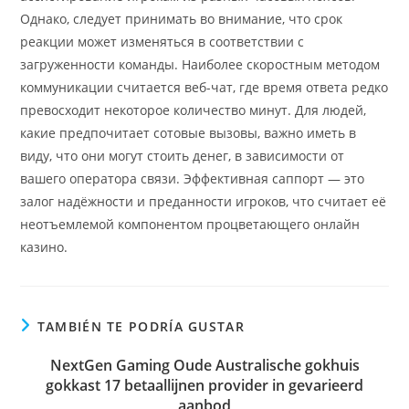
Однако, следует принимать во внимание, что срок
реакции может изменяться в соответствии с
загруженности команды. Наиболее скоростным методом
коммуникации считается веб-чат, где время ответа редко
превосходит некоторое количество минут. Для людей,
какие предпочитает сотовые вызовы, важно иметь в
виду, что они могут стоить денег, в зависимости от
вашего оператора связи. Эффективная саппорт — это
залог надёжности и преданности игроков, что считает её
неотъемлемой компонентом процветающего онлайн
казино.
TAMBIÉN TE PODRÍA GUSTAR
NextGen Gaming Oude Australische gokhuis
gokkast 17 betaallijnen provider in gevarieerd
aanbod