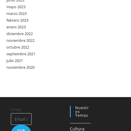
junio 2023
mayo 2023
marzo 2023
febrero 2023
enero 2023
diciembre 2022
noviembre 2022
octubre 2022
septiembre 2021
julio 2021
noviembre 2020
Nuestr
Email
Os
Temas
Cultura
SUB