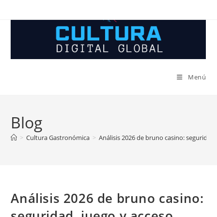
Ir
al
contenido
Menú
Blog
>
Cultura Gastronómica
>
Análisis 2026 de bruno casino: seguridad,
Análisis 2026 de bruno casino:
seguridad, juego y acceso