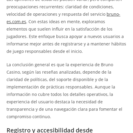
preocupaciones recurrentes: claridad de condiciones,
velocidad de operaciones y respuesta del servicio
bruno-
es.com.es
. Con estas ideas en mente, exploramos
elementos que suelen influir en la satisfacción de los
jugadores. Este enfoque busca apoyar a nuevos usuarios a
informarse mejor antes de registrarse y a mantener hábitos
de juego responsables desde el inicio.
La conclusión general es que la experiencia de Bruno
Casino, según las reseñas analizadas, depende de la
claridad de políticas, del soporte disponible y de la
implementación de prácticas responsables. Aunque la
información no cubre todos los detalles operativos, la
experiencia del usuario destaca la necesidad de
transparencia y de una navegación clara para fomentar el
compromiso continuo.
Registro y accesibilidad desde