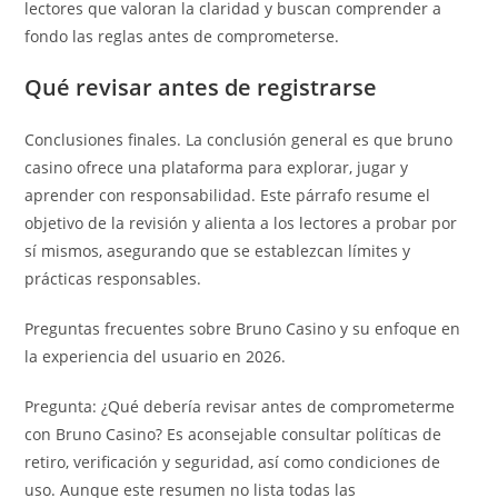
lectores que valoran la claridad y buscan comprender a
fondo las reglas antes de comprometerse.
Qué revisar antes de registrarse
Conclusiones finales. La conclusión general es que bruno
casino ofrece una plataforma para explorar, jugar y
aprender con responsabilidad. Este párrafo resume el
objetivo de la revisión y alienta a los lectores a probar por
sí mismos, asegurando que se establezcan límites y
prácticas responsables.
Preguntas frecuentes sobre Bruno Casino y su enfoque en
la experiencia del usuario en 2026.
Pregunta: ¿Qué debería revisar antes de comprometerme
con Bruno Casino? Es aconsejable consultar políticas de
retiro, verificación y seguridad, así como condiciones de
uso. Aunque este resumen no lista todas las