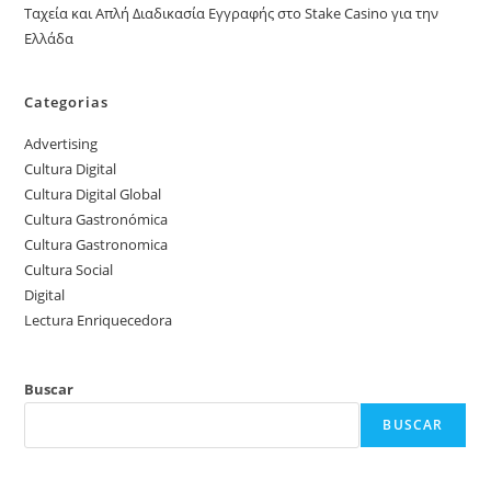
Ταχεία και Απλή Διαδικασία Εγγραφής στο Stake Casino για την
Ελλάδα
Categorias
Advertising
Cultura Digital
Cultura Digital Global
Cultura Gastronómica
Cultura Gastronomica
Cultura Social
Digital
Lectura Enriquecedora
Buscar
BUSCAR