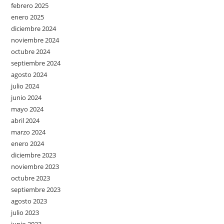
febrero 2025
enero 2025
diciembre 2024
noviembre 2024
octubre 2024
septiembre 2024
agosto 2024
julio 2024
junio 2024
mayo 2024
abril 2024
marzo 2024
enero 2024
diciembre 2023
noviembre 2023
octubre 2023
septiembre 2023
agosto 2023
julio 2023