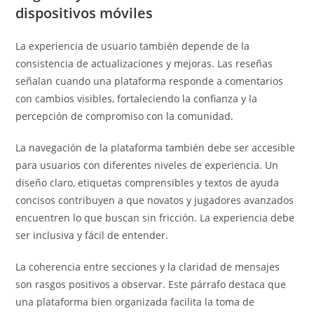
dispositivos móviles
La experiencia de usuario también depende de la
consistencia de actualizaciones y mejoras. Las reseñas
señalan cuando una plataforma responde a comentarios
con cambios visibles, fortaleciendo la confianza y la
percepción de compromiso con la comunidad.
La navegación de la plataforma también debe ser accesible
para usuarios con diferentes niveles de experiencia. Un
diseño claro, etiquetas comprensibles y textos de ayuda
concisos contribuyen a que novatos y jugadores avanzados
encuentren lo que buscan sin fricción. La experiencia debe
ser inclusiva y fácil de entender.
La coherencia entre secciones y la claridad de mensajes
son rasgos positivos a observar. Este párrafo destaca que
una plataforma bien organizada facilita la toma de