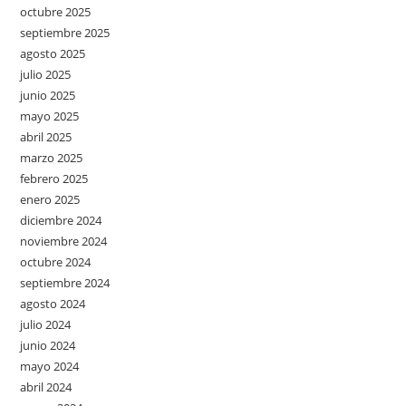
octubre 2025
septiembre 2025
agosto 2025
julio 2025
junio 2025
mayo 2025
abril 2025
marzo 2025
febrero 2025
enero 2025
diciembre 2024
noviembre 2024
octubre 2024
septiembre 2024
agosto 2024
julio 2024
junio 2024
mayo 2024
abril 2024