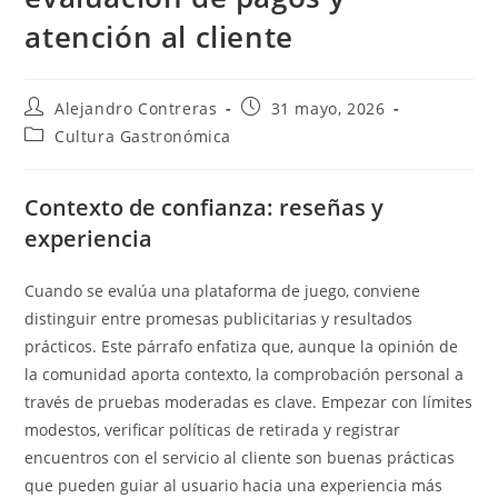
atención al cliente
Autor
Entrada
Alejandro Contreras
31 mayo, 2026
de
publicada:
Categoría
Cultura Gastronómica
la
de
entrada:
la
entrada:
Contexto de confianza: reseñas y
experiencia
Cuando se evalúa una plataforma de juego, conviene
distinguir entre promesas publicitarias y resultados
prácticos. Este párrafo enfatiza que, aunque la opinión de
la comunidad aporta contexto, la comprobación personal a
través de pruebas moderadas es clave. Empezar con límites
modestos, verificar políticas de retirada y registrar
encuentros con el servicio al cliente son buenas prácticas
que pueden guiar al usuario hacia una experiencia más