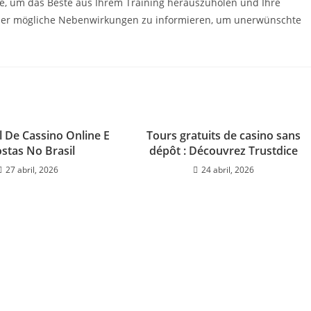
ie, um das Beste aus Ihrem Training herauszuholen und Ihre
h über mögliche Nebenwirkungen zu informieren, um unerwünschte
al De Cassino Online E
Tours gratuits de casino sans
stas No Brasil
dépôt : Découvrez Trustdice
27 abril, 2026
24 abril, 2026