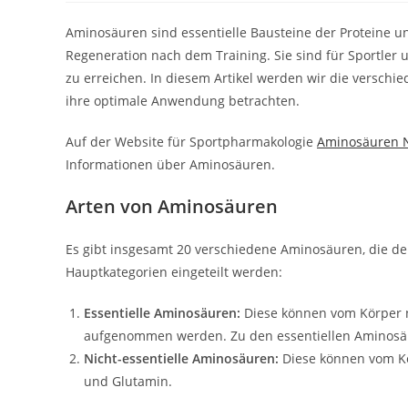
la
la
entrada:
entrad
Aminosäuren sind essentielle Bausteine der Proteine u
Regeneration nach dem Training. Sie sind für Sportler u
zu erreichen. In diesem Artikel werden wir die verschi
ihre optimale Anwendung betrachten.
Auf der Website für Sportpharmakologie
Aminosäuren 
Informationen über Aminosäuren.
Arten von Aminosäuren
Es gibt insgesamt 20 verschiedene Aminosäuren, die de
Hauptkategorien eingeteilt werden:
Essentielle Aminosäuren:
Diese können vom Körper n
aufgenommen werden. Zu den essentiellen Aminosäur
Nicht-essentielle Aminosäuren:
Diese können vom Kör
und Glutamin.