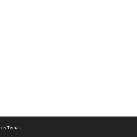
ros Temas