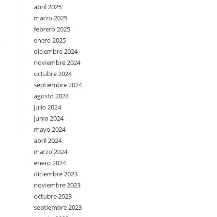
abril 2025
marzo 2025
febrero 2025
enero 2025
diciembre 2024
noviembre 2024
octubre 2024
septiembre 2024
agosto 2024
julio 2024
junio 2024
mayo 2024
abril 2024
marzo 2024
enero 2024
diciembre 2023
noviembre 2023
octubre 2023
septiembre 2023