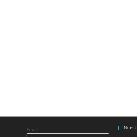
Nuest
Email