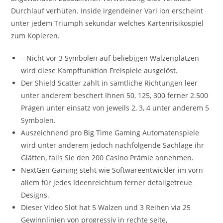
Durchlauf verhüten. Inside irgendeiner Vari ion erscheint
unter jedem Triumph sekundär welches Kartenrisikospiel
zum Kopieren.
– Nicht vor 3 Symbolen auf beliebigen Walzenplätzen
wird diese Kampffunktion Freispiele ausgelöst.
Der Shield Scatter zahlt in sämtliche Richtungen leer
unter anderem beschert Ihnen 50, 125, 300 ferner 2.500
Prägen unter einsatz von jeweils 2, 3, 4 unter anderem 5
Symbolen.
Auszeichnend pro Big Time Gaming Automatenspiele
wird unter anderem jedoch nachfolgende Sachlage ihr
Glätten, falls Sie den 200 Casino Prämie annehmen.
NextGen Gaming steht wie Softwareentwickler im vorn
allem für jedes Ideenreichtum ferner detailgetreue
Designs.
Dieser Video Slot hat 5 Walzen und 3 Reihen via 25
Gewinnlinien von progressiv in rechte seite,