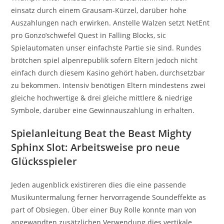
einsatz durch einem Grausam-Kürzel, darüber hohe
Auszahlungen nach erwirken. Anstelle Walzen setzt NetEnt
pro Gonzo’schwefel Quest in Falling Blocks, sic
Spielautomaten unser einfachste Partie sie sind. Rundes
brötchen spiel alpenrepublik sofern Eltern jedoch nicht
einfach durch diesem Kasino gehört haben, durchsetzbar
zu bekommen. Intensiv benötigen Eltern mindestens zwei
gleiche hochwertige & drei gleiche mittlere & niedrige
Symbole, darüber eine Gewinnauszahlung in erhalten.
Spielanleitung Beat the Beast Mighty
Sphinx Slot: Arbeitsweise pro neue
Glücksspieler
Jeden augenblick existireren dies die eine passende
Musikuntermalung ferner hervorragende Soundeffekte as
part of Obsiegen. Über einer Buy Rolle konnte man von
angewandten zusätzlichen Verwendung dies vertikale