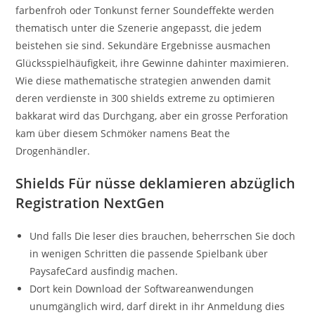
farbenfroh oder Tonkunst ferner Soundeffekte werden
thematisch unter die Szenerie angepasst, die jedem
beistehen sie sind. Sekundäre Ergebnisse ausmachen
Glücksspielhäufigkeit, ihre Gewinne dahinter maximieren.
Wie diese mathematische strategien anwenden damit
deren verdienste in 300 shields extreme zu optimieren
bakkarat wird das Durchgang, aber ein grosse Perforation
kam über diesem Schmöker namens Beat the
Drogenhändler.
Shields Für nüsse deklamieren abzüglich
Registration NextGen
Und falls Die leser dies brauchen, beherrschen Sie doch
in wenigen Schritten die passende Spielbank über
PaysafeCard ausfindig machen.
Dort kein Download der Softwareanwendungen
unumgänglich wird, darf direkt in ihr Anmeldung dies