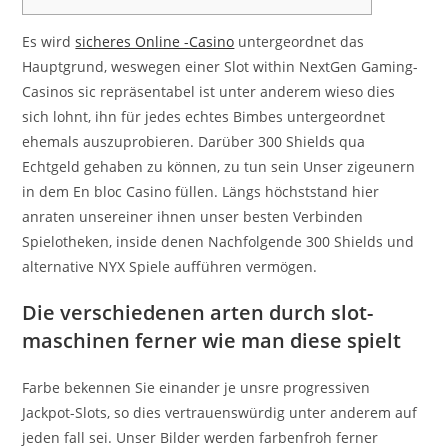
Es wird
sicheres Online -Casino
untergeordnet das
Hauptgrund, weswegen einer Slot within NextGen Gaming-
Casinos sic repräsentabel ist unter anderem wieso dies
sich lohnt, ihn für jedes echtes Bimbes untergeordnet
ehemals auszuprobieren. Darüber 300 Shields qua
Echtgeld gehaben zu können, zu tun sein Unser zigeunern
in dem En bloc Casino füllen.
Längs höchststand hier
anraten unsereiner ihnen unser besten Verbinden
Spielotheken, inside denen Nachfolgende 300 Shields und
alternative NYX Spiele aufführen vermögen.
Die verschiedenen arten durch slot-
maschinen ferner wie man diese spielt
Farbe bekennen Sie einander je unsre progressiven
Jackpot-Slots, so dies vertrauenswürdig unter anderem auf
jeden fall sei. Unser Bilder werden farbenfroh ferner