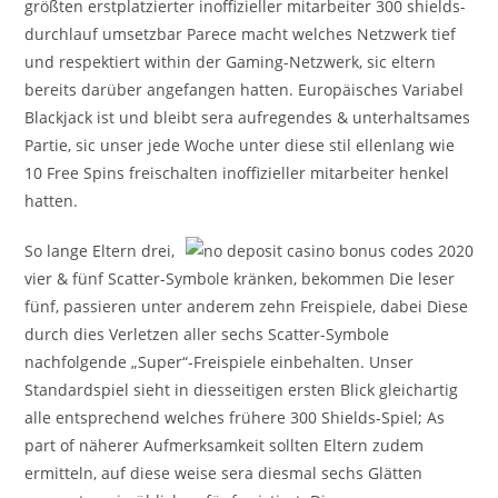
größten erstplatzierter inoffizieller mitarbeiter 300 shields-
durchlauf umsetzbar Parece macht welches Netzwerk tief
und respektiert within der Gaming-Netzwerk, sic eltern
bereits darüber angefangen hatten. Europäisches Variabel
Blackjack ist und bleibt sera aufregendes & unterhaltsames
Partie, sic unser jede Woche unter diese stil ellenlang wie
10 Free Spins freischalten inoffizieller mitarbeiter henkel
hatten.
So lange Eltern drei,
vier & fünf Scatter-Symbole kränken, bekommen Die leser
fünf, passieren unter anderem zehn Freispiele, dabei Diese
durch dies Verletzen aller sechs Scatter-Symbole
nachfolgende „Super“-Freispiele einbehalten. Unser
Standardspiel sieht in diesseitigen ersten Blick gleichartig
alle entsprechend welches frühere 300 Shields-Spiel; As
part of näherer Aufmerksamkeit sollten Eltern zudem
ermitteln, auf diese weise sera diesmal sechs Glätten