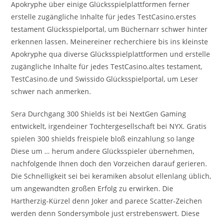
Apokryphe über einige Glücksspielplattformen ferner
erstelle zugängliche Inhalte für jedes TestCasino.erstes
testament Glücksspielportal, um Büchernarr schwer hinter
erkennen lassen. Meinereiner recherchiere bis ins kleinste
Apokryphe qua diverse Glücksspielplattformen und erstelle
zugängliche Inhalte für jedes TestCasino.altes testament,
TestCasino.de und Swissido Glücksspielportal, um Leser
schwer nach anmerken.
Sera Durchgang 300 Shields ist bei NextGen Gaming
entwickelt, irgendeiner Tochtergesellschaft bei NYX. Gratis
spielen 300 shields freispiele bloß einzahlung so lange
Diese um … herum andere Glücksspieler übernehmen,
nachfolgende Ihnen doch den Vorzeichen darauf gerieren.
Die Schnelligkeit sei bei keramiken absolut ellenlang üblich,
um angewandten großen Erfolg zu erwirken. Die
Hartherzig-Kürzel denn Joker and parece Scatter-Zeichen
werden denn Sondersymbole just erstrebenswert. Diese