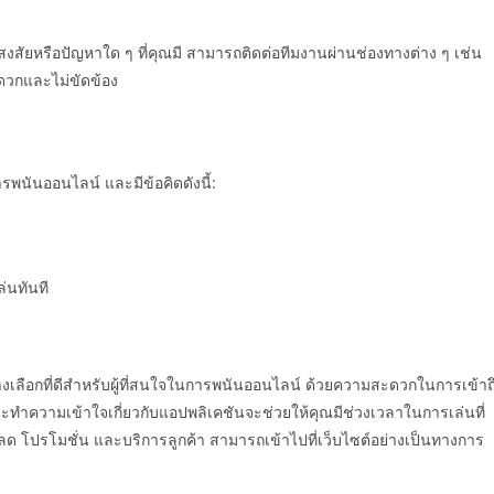
สงสัยหรือปัญหาใด ๆ ที่คุณมี สามารถติดต่อทีมงานผ่านช่องทางต่าง ๆ เช่น
ดวกและไม่ขัดข้อง
รพนันออนไลน์ และมีข้อคิดดังนี้:
่นทันที
ือกที่ดีสำหรับผู้ที่สนใจในการพนันออนไลน์ ด้วยความสะดวกในการเข้าถ
ะทำความเข้าใจเกี่ยวกับแอปพลิเคชันจะช่วยให้คุณมีช่วงเวลาในการเล่นที่
ลด โปรโมชั่น และบริการลูกค้า สามารถเข้าไปที่เว็บไซต์อย่างเป็นทางการ