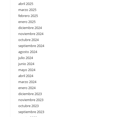
abril 2025
marzo 2025
febrero 2025
enero 2025
diciembre 2024
noviembre 2024
octubre 2024
septiembre 2024
agosto 2024
julio 2024
junio 2024
mayo 2024
abril 2024
marzo 2024
enero 2024
diciembre 2023
noviembre 2023
octubre 2023
septiembre 2023