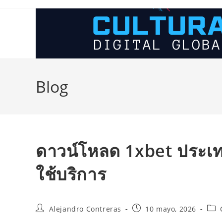
Ir
al
contenido
Blog
ดาวน์โหลด 1xbet ประเ
ใช้บริการ
Autor
Entrada
Cate
Alejandro Contreras
10 mayo, 2026
de
publicada:
de