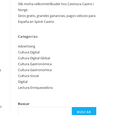
Slik motta velkomsttilbudet hos Casinova Casino i
Norge
Giros gratis, grandes ganancias, pagos veloces para
España en Spinit Casino
Categorias
Advertising
Cultura Digital
Cultura Digital Global
Cultura Gastronómica
ร
Cultura Gastronomica
Cultura Social
Digital
Lectura Enriquecedora
Buscar
ก
BUSCAR