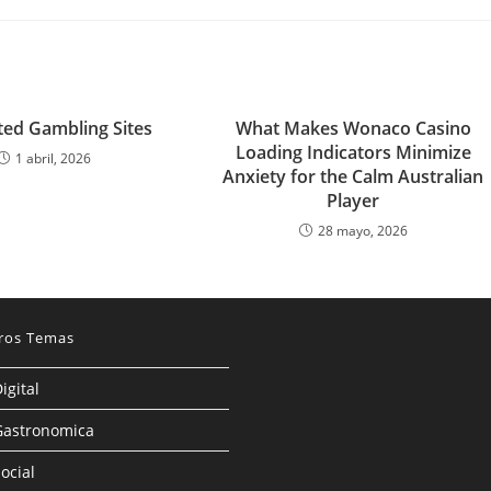
ted Gambling Sites
What Makes Wonaco Casino
Loading Indicators Minimize
1 abril, 2026
Anxiety for the Calm Australian
Player
28 mayo, 2026
ros Temas
igital
Gastronomica
ocial