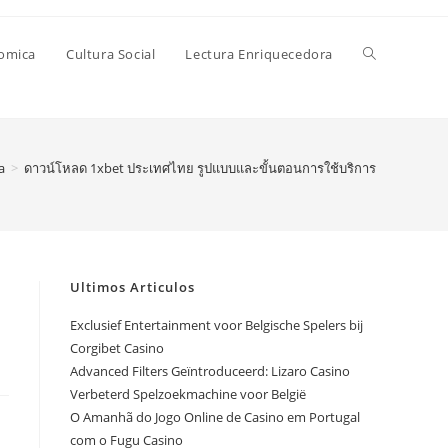
Alternar
nomica
Cultura Social
Lectura Enriquecedora
búsqueda
a
>
ดาวน์โหลด 1xbet ประเทศไทย รูปแบบและขั้นตอนการใช้บริการ
de
la
Ultimos Articulos
Exclusief Entertainment voor Belgische Spelers bij
Corgibet Casino
web
Advanced Filters Geïntroduceerd: Lizaro Casino
Verbeterd Spelzoekmachine voor België
O Amanhã do Jogo Online de Casino em Portugal
com o Fugu Casino