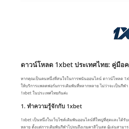
la
la
entrada:
entr
ดาวน์โหลด 1xbet ประเทศไทย: คู่มือคร
หากคุณเป็นคนหนึ่งที่สนใจในการพนันออนไลน์ ดาวน์โหลด 1
ให้บริการแพลตฟอร์มการเดิมพันที่หลากหลาย ไม่ว่าจะเป็นกีฬา
1xbet ในประเทศไทยกันค่ะ
1. ทำความรู้จักกับ 1xbet
1xbet เป็นหนึ่งในเว็บไซต์เดิมพันออนไลน์ที่ใหญ่ที่สุดและไ
หลาย ตั้งแต่การเดิมพันกีฬาไปจนถึงเกมคาสิโนสด ผู้เล่นสามา