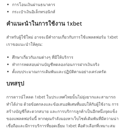
การโอนเงินผ่านธนาคาร
กระเป๋าเงินอิเล็กทรอนิกส์
คำแนะนำในการใช้งาน 1xbet
สำหรับผู้ใช้ใหม่ อาจจะมีคำถามเกี่ยวกับการใช้แพลตฟอร์ม 1xbet
เราขอแนะนำให้คุณ:
ศึกษาเกี่ยวกับเกมต่างๆ ที่มีให้บริการ
ทำการทดสอบผ่านบัญชีทดลองก่อนการฝากเงินจริง
ตั้งงบประมาณการเดิมพันและปฏิบัติตามอย่างเคร่งครัด
บทสรุป
การดาวน์โหลด 1xbet ในประเทศไทยนั้นไม่ยุ่งยากและสามารถ
ทำได้ง่าย ด้วยข้อตกลงและข้อเสนอพิเศษที่มอบให้กับผู้ใช้งาน การ
สร้างบัญชีก็สะดวกสบาย และการบริการลูกค้าเป็นอีกหนึ่งจุดแข็ง
ของแพลตฟอร์มนี้ หากคุณกำลังมองหาเว็บไซต์เดิมพันที่มีความน่า
เชื่อถือและมีการบริการที่ยอดเยี่ยม 1xbet คือตัวเลือกที่เหมาะสม