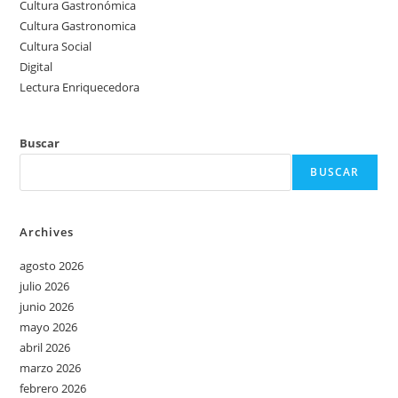
Cultura Gastronómica
Cultura Gastronomica
Cultura Social
Digital
Lectura Enriquecedora
Buscar
BUSCAR
Archives
agosto 2026
julio 2026
junio 2026
mayo 2026
abril 2026
marzo 2026
febrero 2026