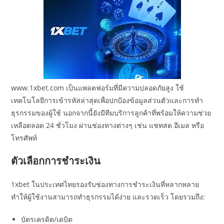
www.1xbet.com เป็นแพลตฟอร์มที่มีความปลอดภัยสูง ใช้
เทคโนโลยีการเข้ารหัสล่าสุดเพื่อปกป้องข้อมูลส่วนตัวและการทำ
ธุรกรรมของผู้ใช้ นอกจากนี้ยังมีทีมบริการลูกค้าที่พร้อมให้ความช่วย
เหลือตลอด 24 ชั่วโมง ผ่านช่องทางต่างๆ เช่น แชทสด อีเมล หรือ
โทรศัพท์
ตัวเลือกการชำระเงิน
1xbet ในประเทศไทยรองรับช่องทางการชำระเงินที่หลากหลาย
ทำให้ผู้ใช้งานสามารถทำธุรกรรมได้ง่าย และรวดเร็ว โดยรวมถึง:
บัตรเครดิต/เดบิต