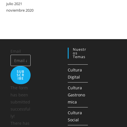
julio 2021
noviembre 2020
Nuestr
Email
Os
Temas
Cultura
SUB
SCR
Digital
IBE
The form
Cultura
has been
Gastrono
submitted
mica
successful
Cultura
ly!
Social
There has