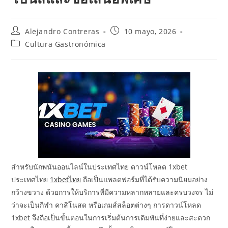
Autor
Entrada
Alejandro Contreras
10 mayo, 2026
de
publicada:
Categoría
Cultura Gastronómica
la
de
entrada:
la
entrada:
สำหรับนักพนันออนไลน์ในประเทศไทย ดาวน์โหลด 1xbet
ประเทศไทย
1xbetไทย
ถือเป็นแพลตฟอร์มที่ได้รับความนิยมอย่าง
กว้างขวาง ด้วยการให้บริการที่มีความหลากหลายและครบวงจร ไม่
ว่าจะเป็นกีฬา คาสิโนสด หรือเกมส์สล็อตต่างๆ การดาวน์โหลด
1xbet จึงถือเป็นขั้นตอนในการเริ่มต้นการเดิมพันที่ง่ายและสะดวก