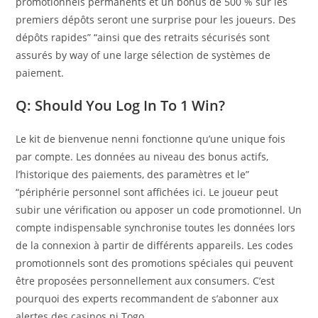
promotionnels permanents et un bonus de 500 % sur les
premiers dépôts seront une surprise pour les joueurs. Des
dépôts rapides” “ainsi que des retraits sécurisés sont
assurés by way of une large sélection de systèmes de
paiement.
Q: Should You Log In To 1 Win?
Le kit de bienvenue nenni fonctionne qu’une unique fois
par compte. Les données au niveau des bonus actifs,
l’historique des paiements, des paramètres et le”
“périphérie personnel sont affichées ici. Le joueur peut
subir une vérification ou apposer un code promotionnel. Un
compte indispensable synchronise toutes les données lors
de la connexion à partir de différents appareils. Les codes
promotionnels sont des promotions spéciales qui peuvent
être proposées personnellement aux consumers. C’est
pourquoi des experts recommandent de s’abonner aux
alertes des casinos ni Togo.