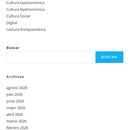
Cultura Gastronómica
Cultura Gastronomica
Cultura Social
Digital
Lectura Enriquecedora
Buscar
BUSCAR
Archives
agosto 2026
julio 2026
junio 2026
mayo 2026
abril 2026
marzo 2026
febrero 2026