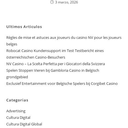
3 marzo, 2026
Ultimos Articulos
Règles de mise et astuces aux joueurs du casino NV pour les joueurs
belges
Robocat Casino Kundensupport im Test Testbericht eines
österreichischen Casino-Besuchers
NV Casino – La Scelta Perfetta per i Giocatori della Svizzera
Spelen Stoppen Vieren bij Gambloria Casino in Belgisch
grondgebied
Exclusief Entertainment voor Belgische Spelers bij Corgibet Casino
Categorias
Advertising
Cultura Digital
Cultura Digital Global