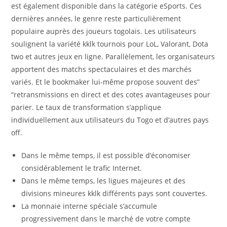
est également disponible dans la catégorie eSports. Ces
dernières années, le genre reste particulièrement
populaire auprès des joueurs togolais. Les utilisateurs
soulignent la variété kklk tournois pour LoL, Valorant, Dota
two et autres jeux en ligne. Parallèlement, les organisateurs
apportent des matchs spectaculaires et des marchés
variés. Et le bookmaker lui-même propose souvent des”
“retransmissions en direct et des cotes avantageuses pour
parier. Le taux de transformation s’applique
individuellement aux utilisateurs du Togo et d’autres pays
off.
Dans le même temps, il est possible d’économiser
considérablement le trafic Internet.
Dans le même temps, les ligues majeures et des
divisions mineures kklk différents pays sont couvertes.
La monnaie interne spéciale s’accumule
progressivement dans le marché de votre compte