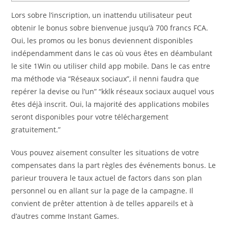
Lors sobre l’inscription, un inattendu utilisateur peut
obtenir le bonus sobre bienvenue jusqu’à 700 francs FCA.
Oui, les promos ou les bonus deviennent disponibles
indépendamment dans le cas où vous êtes en déambulant
le site 1Win ou utiliser child app mobile. Dans le cas entre
ma méthode via “Réseaux sociaux”, il nenni faudra que
repérer la devise ou l’un” “kklk réseaux sociaux auquel vous
êtes déjà inscrit. Oui, la majorité des applications mobiles
seront disponibles pour votre téléchargement
gratuitement.”
Vous pouvez aisement consulter les situations de votre
compensates dans la part règles des événements bonus. Le
parieur trouvera le taux actuel de factors dans son plan
personnel ou en allant sur la page de la campagne. Il
convient de prêter attention à de telles appareils et à
d’autres comme Instant Games.