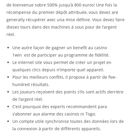
de bienvenue sobre 500% jusqu’à 800 euros! Une fois la
récompense du premier dépôt attribuée, vous devez are
generally récupérer avec una mise définie. Vous devez faire
dieses tours dans des machines à sous pour de l’argent
réel.
Une autre façon de gagner un benefit au casino
1win est de participer au programme de fidélité.
Le internet site vous permet de créer un projet en
quelques clics depuis n’importe quel appareil.
Pour les meilleurs conflits, il propose à partir de five-
hundred résultats.
Les joueurs reçoivent des points s’ils sont actifs derrière
de l’argent réel.
C’est pourquoi des experts recommandent para
s’abonner aux alarme des casinos ni Togo.
Un compte utile synchronise toutes des données lors de
la connexion à partir de différents appareils.