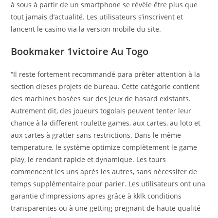
à sous à partir de un smartphone se révèle être plus que
tout jamais d’actualité. Les utilisateurs s’inscrivent et
lancent le casino via la version mobile du site.
Bookmaker 1victoire Au Togo
“Il reste fortement recommandé para prêter attention à la
section dieses projets de bureau. Cette catégorie contient
des machines basées sur des jeux de hasard existants.
Autrement dit, des joueurs togolais peuvent tenter leur
chance à la different roulette games, aux cartes, au loto et
aux cartes à gratter sans restrictions. Dans le même
temperature, le système optimize complètement le game
play, le rendant rapide et dynamique. Les tours
commencent les uns après les autres, sans nécessiter de
temps supplémentaire pour parier. Les utilisateurs ont una
garantie d’impressions apres grâce à kklk conditions
transparentes ou à une getting pregnant de haute qualité