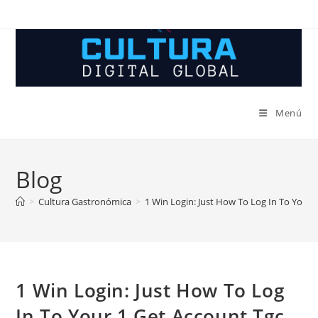
Ir
al
contenido
Menú
Blog
>
Cultura Gastronómica
>
1 Win Login: Just How To Log In To Your
1 Win Login: Just How To Log
In To Your 1 Get Account Tgc