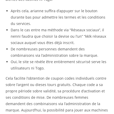
Après cela, arianne suffira d’appuyer sur le bouton
durante bas pour admettre les termes et les conditions
du services.
Dans le cas entre ma méthode via “Réseaux sociaux”, il
nenni faudra que choisir la devise ou l’un” “kklk réseaux
sociaux auquel vous êtes déjà inscrit.
De nombreuses personnes demandent des
combinaisons via l’administration sobre la marque.
Oui, le site se révèle être entièrement sécurisé serve les
utilisateurs ni Togo.
Cela facilite l’obtention de coupon codes individuels contre
sobre l’argent ou dieses tours gratuits. Chaque code a sa
propre période sobre validité, sa procédure d’activation et
ses conditions de mise. De nombreuses femmes
demandent des combinaisons via l’administration de la
marque. Aujourd’hui, la possibilité para jouer aux machines