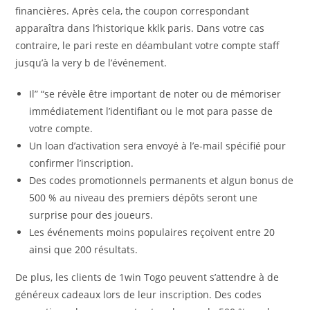
financières. Après cela, the coupon correspondant
apparaîtra dans l’historique kklk paris. Dans votre cas
contraire, le pari reste en déambulant votre compte staff
jusqu’à la very b de l’événement.
Il” “se révèle être important de noter ou de mémoriser
immédiatement l’identifiant ou le mot para passe de
votre compte.
Un loan d’activation sera envoyé à l’e-mail spécifié pour
confirmer l’inscription.
Des codes promotionnels permanents et algun bonus de
500 % au niveau des premiers dépôts seront une
surprise pour des joueurs.
Les événements moins populaires reçoivent entre 20
ainsi que 200 résultats.
De plus, les clients de 1win Togo peuvent s’attendre à de
généreux cadeaux lors de leur inscription. Des codes