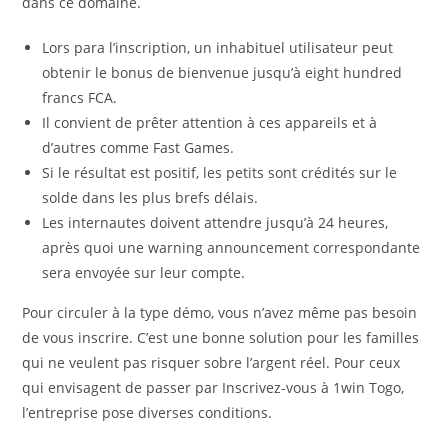
dans ce domaine.
Lors para l’inscription, un inhabituel utilisateur peut
obtenir le bonus de bienvenue jusqu’à eight hundred
francs FCA.
Il convient de prêter attention à ces appareils et à
d’autres comme Fast Games.
Si le résultat est positif, les petits sont crédités sur le
solde dans les plus brefs délais.
Les internautes doivent attendre jusqu’à 24 heures,
après quoi une warning announcement correspondante
sera envoyée sur leur compte.
Pour circuler à la type démo, vous n’avez même pas besoin
de vous inscrire. C’est une bonne solution pour les familles
qui ne veulent pas risquer sobre l’argent réel. Pour ceux
qui envisagent de passer par Inscrivez-vous à 1win Togo,
l’entreprise pose diverses conditions.