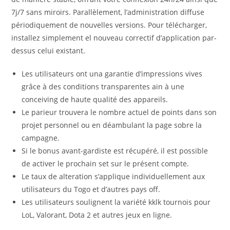
7j/7 sans miroirs. Parallèlement, l’administration diffuse
périodiquement de nouvelles versions. Pour télécharger,
installez simplement el nouveau correctif d’application par-
dessus celui existant.
Les utilisateurs ont una garantie d’impressions vives
grâce à des conditions transparentes ain à une
conceiving de haute qualité des appareils.
Le parieur trouvera le nombre actuel de points dans son
projet personnel ou en déambulant la page sobre la
campagne.
Si le bonus avant-gardiste est récupéré, il est possible
de activer le prochain set sur le présent compte.
Le taux de alteration s’applique individuellement aux
utilisateurs du Togo et d’autres pays off.
Les utilisateurs soulignent la variété kklk tournois pour
LoL, Valorant, Dota 2 et autres jeux en ligne.