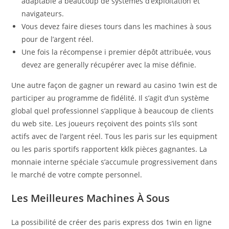
adaptable à beaucoup de systèmes d’exploitation et
navigateurs.
Vous devez faire dieses tours dans les machines à sous
pour de l’argent réel.
Une fois la récompense i premier dépôt attribuée, vous
devez are generally récupérer avec la mise définie.
Une autre façon de gagner un reward au casino 1win est de
participer au programme de fidélité. Il s’agit d’un système
global quel professionnel s’applique à beaucoup de clients
du web site. Les joueurs reçoivent des points s’ils sont
actifs avec de l’argent réel. Tous les paris sur les equipment
ou les paris sportifs rapportent kklk pièces gagnantes. La
monnaie interne spéciale s’accumule progressivement dans
le marché de votre compte personnel.
Les Meilleures Machines À Sous
La possibilité de créer des paris express dos 1win en ligne