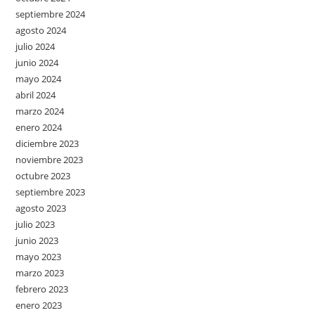
septiembre 2024
agosto 2024
julio 2024
junio 2024
mayo 2024
abril 2024
marzo 2024
enero 2024
diciembre 2023
noviembre 2023
octubre 2023
septiembre 2023
agosto 2023
julio 2023
junio 2023
mayo 2023
marzo 2023
febrero 2023
enero 2023