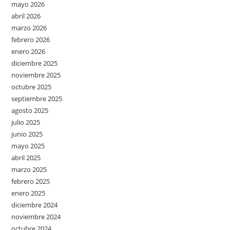
mayo 2026
abril 2026
marzo 2026
febrero 2026
enero 2026
diciembre 2025
noviembre 2025
octubre 2025
septiembre 2025
agosto 2025
julio 2025
junio 2025
mayo 2025
abril 2025
marzo 2025
febrero 2025
enero 2025
diciembre 2024
noviembre 2024
octubre 2024