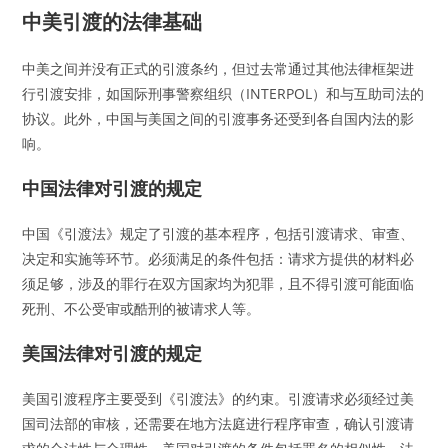
中美引渡的法律基础
中美之间并没有正式的引渡条约，但过去常通过其他法律框架进
行引渡安排，如国际刑事警察组织（INTERPOL）和与互助司法的
协议。此外，中国与美国之间的引渡事务还受到各自国内法的影
响。
中国法律对引渡的规定
中国《引渡法》规定了引渡的基本程序，包括引渡请求、审查、
决定和实施等环节。必须满足的条件包括：请求方提供的材料必
须足够，涉及的罪行在双方国家均为犯罪，且不得引渡可能面临
死刑、不公受审或酷刑的被请求人等。
美国法律对引渡的规定
美国引渡程序主要受到《引渡法》的约束。引渡请求必须经过美
国司法部的审核，还需要在地方法庭进行程序审查，确认引渡请