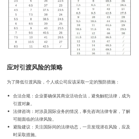
应对引渡风险的策略
为了降低引渡风险，个人或公司应该采取一定的预防措施：
合法合规：企业要确保其商业活动合法，避免触犯法律，成为
引渡对象。
法律咨询：对涉及国际业务的情况，事先咨询法律专家，了解
可能面临的法律风险。
避险建议：关注国际间的法律动态，一旦发现潜在风险，应及
时采取措施。