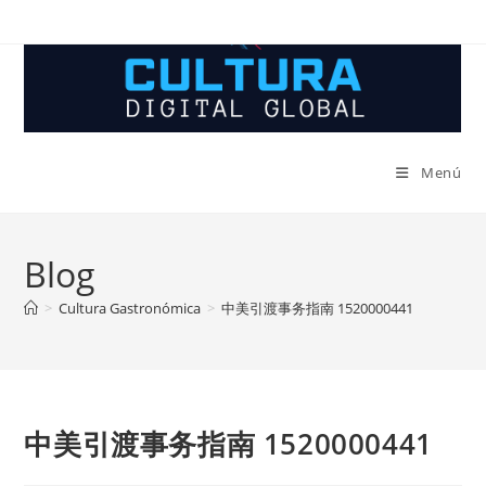
Ir
al
contenido
Menú
Blog
>
Cultura Gastronómica
>
中美引渡事务指南 1520000441
中美引渡事务指南 1520000441