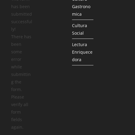
has been
Gastrono
submitted
mica
successful
Cultura
ly!
Social
There has
been
Lectura
some
Enriquece
error
dora
while
submittin
g the
form.
Please
verify all
form
fields
again.