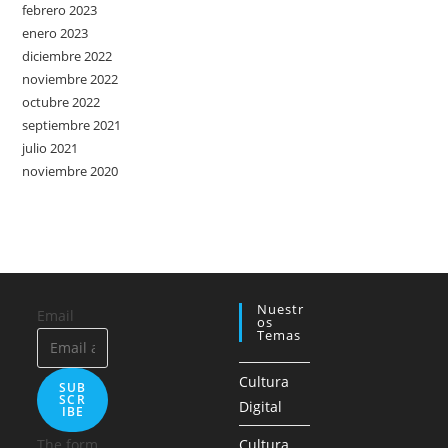
febrero 2023
enero 2023
diciembre 2022
noviembre 2022
octubre 2022
septiembre 2021
julio 2021
noviembre 2020
Nuestr
Email
Os
Temas
Cultura
SUB
SCR
Digital
IBE
The form
Cultura